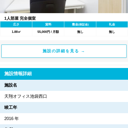
1人部屋 完全個室
広さ
賃料
敷金
礼金
(保証金)
1.88㎡
55,000円 / 月額
無し
無し
施設の詳細を見る →
施設情報詳細
施設名
天翔オフィス池袋西口
竣工年
2016 年