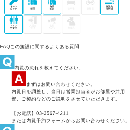
オート
免震
施設内
耐震
駐車場
駐輪場
ロック
制振
喫煙所
トイレ
入退室
監視
警備員
男女別
管理
カメラ
FAQ
この施設に関するよくある質問
内覧の流れを教えてください。
まずはお問い合わせください。
内覧日を調整し、当日は営業担当者がお部屋や共用
部、ご契約などのご説明をさせていただきます。
【お電話】03-3567-4211
または内覧予約フォームからお問い合わせください。