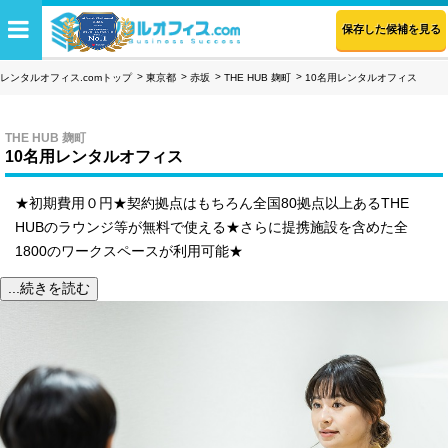
保存した候補を見る
レンタルオフィス.comトップ
東京都
赤坂
THE HUB 麹町
10名用レンタルオフィス
THE HUB 麹町
10名用レンタルオフィス
★初期費用０円★契約拠点はもちろん全国80拠点以上あるTHE
HUBのラウンジ等が無料で使える★さらに提携施設を含めた全
1800のワークスペースが利用可能★
...続きを読む