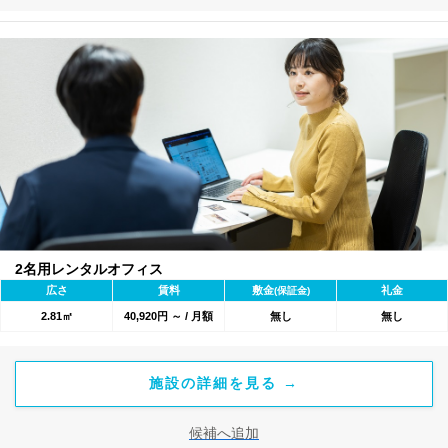
2名用レンタルオフィス
広さ
賃料
敷金
礼金
(保証金)
2.81㎡
40,920円 ～ / 月額
無し
無し
施設の詳細を見る →
候補へ追加