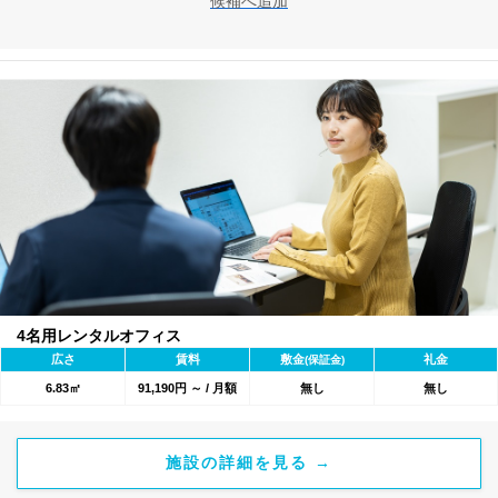
候補へ追加
4名用レンタルオフィス
広さ
賃料
敷金
礼金
(保証金)
6.83㎡
91,190円 ～ / 月額
無し
無し
施設の詳細を見る →