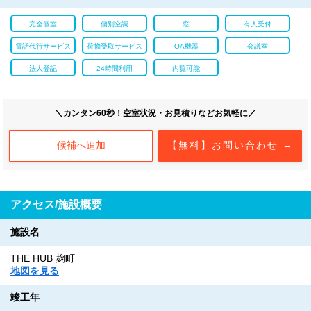
完全個室
個別空調
窓
有人受付
電話代行サービス
荷物受取サービス
OA機器
会議室
法人登記
24時間利用
内覧可能
＼カンタン60秒！空室状況・お見積りなどお気軽に／
候補へ追加
【無料】お問い合わせ →
アクセス/施設概要
施設名
THE HUB 麹町
地図を見る
竣工年