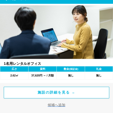
1名用レンタルオフィス
広さ
賃料
敷金
礼金
(保証金)
2.62㎡
37,620円 ～ / 月額
無し
無し
施設の詳細を見る →
候補へ追加