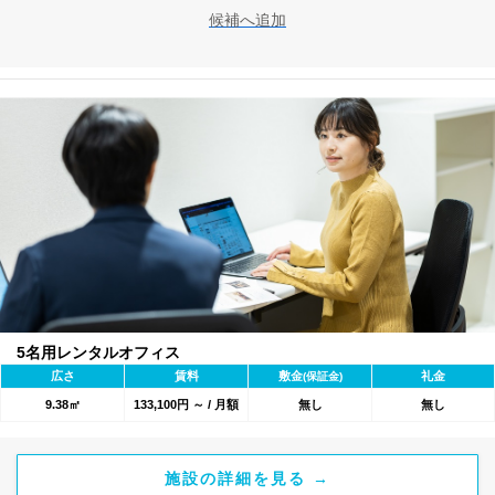
候補へ追加
5名用レンタルオフィス
広さ
賃料
敷金
礼金
(保証金)
9.38㎡
133,100円 ～ / 月額
無し
無し
施設の詳細を見る →