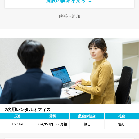
施設の詳細を見る →
候補へ追加
7名用レンタルオフィス
広さ
賃料
敷金
礼金
(保証金)
15.37㎡
224,950円 ～ / 月額
無し
無し