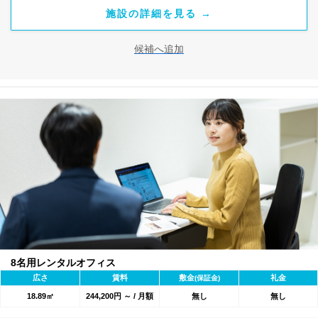
施設の詳細を見る →
候補へ追加
8名用レンタルオフィス
広さ
賃料
敷金
礼金
(保証金)
18.89㎡
244,200円 ～ / 月額
無し
無し