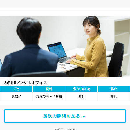
3名用レンタルオフィス
広さ
賃料
敷金
礼金
(保証金)
6.42㎡
75,570円 ～ / 月額
無し
無し
施設の詳細を見る →