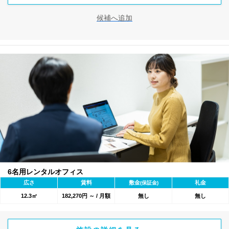
候補へ追加
6名用レンタルオフィス
広さ
賃料
敷金
礼金
(保証金)
12.3㎡
182,270円 ～ / 月額
無し
無し