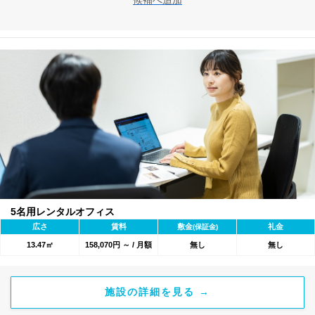
候補へ追加
5名用レンタルオフィス
広さ
賃料
敷金
礼金
(保証金)
13.47㎡
158,070円 ～ / 月額
無し
無し
施設の詳細を見る →