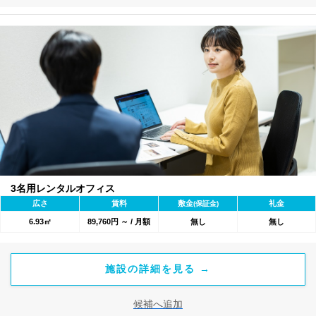
3名用レンタルオフィス
広さ
賃料
敷金
礼金
(保証金)
6.93㎡
89,760円 ～ / 月額
無し
無し
施設の詳細を見る →
候補へ追加