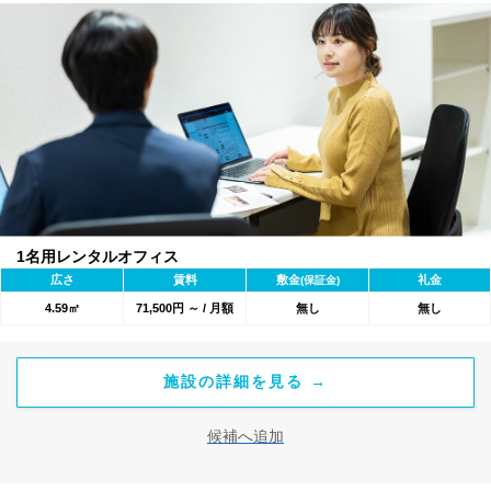
1名用レンタルオフィス
広さ
賃料
敷金
礼金
(保証金)
4.59㎡
71,500円 ～ / 月額
無し
無し
施設の詳細を見る →
候補へ追加