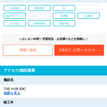
完全個室
個別空調
窓
有人受付
電話代行サービス
荷物受取サービス
OA機器
会議室
法人登記
24時間利用
内覧可能
＼カンタン60秒！空室状況・お見積りなどお気軽に／
候補へ追加
【無料】お問い合わせ →
アクセス/施設概要
施設名
THE HUB 田町
地図を見る
竣工年