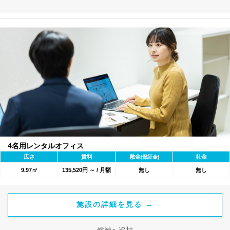
4名用レンタルオフィス
広さ
賃料
敷金
礼金
(保証金)
9.97㎡
135,520円 ～ / 月額
無し
無し
施設の詳細を見る →