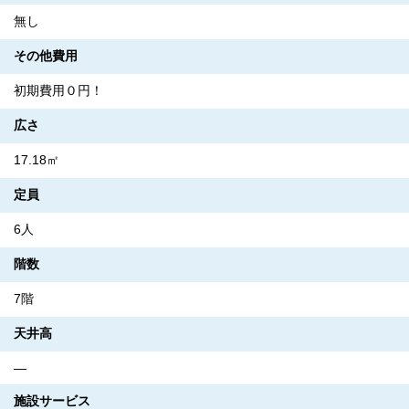
無し
その他費用
初期費用０円！
広さ
17.18㎡
定員
6人
階数
7階
天井高
―
施設サービス