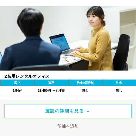
2名用レンタルオフィス
広さ
賃料
敷金
礼金
(保証金)
3.84㎡
62,480円 ～ / 月額
無し
無し
施設の詳細を見る →
候補へ追加