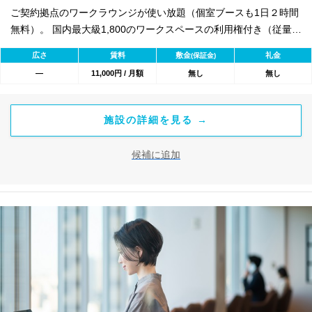
ご契約拠点のワークラウンジが使い放題（個室ブースも1日２時間
無料）。 国内最大級1,800のワークスペースの利用権付き（従量課
金）
広さ
賃料
敷金
礼金
(保証金)
―
11,000円 / 月額
無し
無し
施設の詳細を見る →
候補に追加