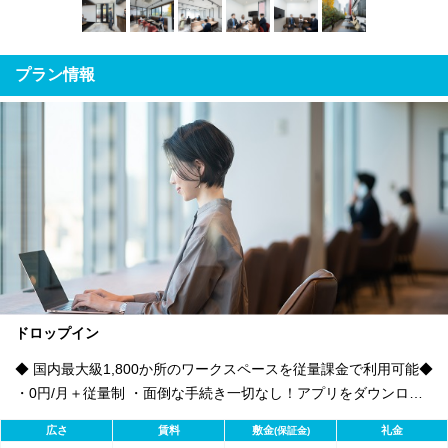
プラン情報
ドロップイン
◆ 国内最大級1,800か所のワークスペースを従量課金で利用可能◆
・0円/月＋従量制 ・面倒な手続き一切なし！アプリをダウンロー
ドしてすぐに利用可能
広さ
賃料
敷金
礼金
(保証金)