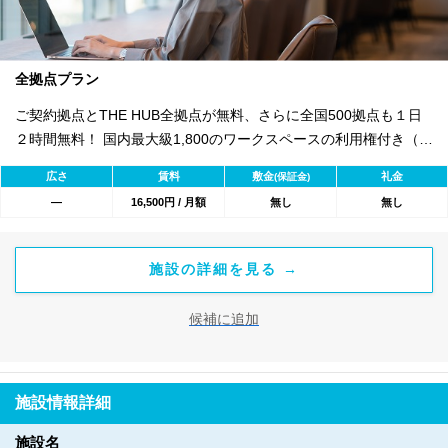
全拠点プラン
ご契約拠点とTHE HUB全拠点が無料、さらに全国500拠点も１日
２時間無料！ 国内最大級1,800のワークスペースの利用権付き（従
量課金）
広さ
賃料
敷金
礼金
(保証金)
―
16,500円 / 月額
無し
無し
施設の詳細を見る →
候補に追加
施設情報詳細
施設名