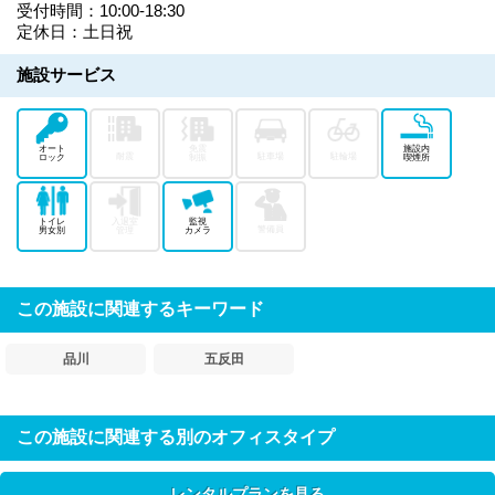
受付時間：10:00-18:30
定休日：土日祝
施設サービス
オート
免震
施設内
耐震
駐車場
駐輪場
ロック
制振
喫煙所
トイレ
入退室
監視
警備員
男女別
管理
カメラ
この施設に関連するキーワード
品川
五反田
この施設に関連する別のオフィスタイプ
レンタルプランを見る