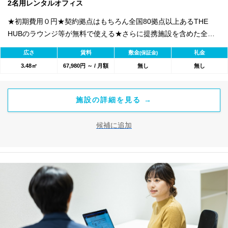
2名用レンタルオフィス
★初期費用０円★契約拠点はもちろん全国80拠点以上あるTHE
HUBのラウンジ等が無料で使える★さらに提携施設を含めた全
1800のワークスペースが利用可能★
広さ
賃料
敷金
礼金
(保証金)
3.48㎡
67,980円 ～ / 月額
無し
無し
施設の詳細を見る →
候補に追加