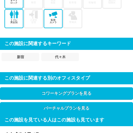
オート
免震
施設内
耐震
駐車場
駐輪場
ロック
制振
喫煙所
トイレ
入退室
監視
警備員
男女別
管理
カメラ
この施設に関連するキーワード
新宿
代々木
この施設に関連する別のオフィスタイプ
コワーキングプランを見る
バーチャルプランを見る
この施設を見ている人はこの施設も見ています