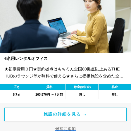
6名用レンタルオフィス
★初期費用０円★契約拠点はもちろん全国80拠点以上あるTHE
HUBのラウンジ等が無料で使える★さらに提携施設を含めた全
1800のワークスペースが利用可能★
広さ
賃料
敷金
礼金
(保証金)
8.7㎡
163,570円 ～ / 月額
無し
無し
施設の詳細を見る →
候補に追加