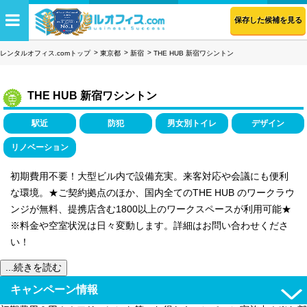
保存した候補を見る
レンタルオフィス.comトップ
東京都
新宿
THE HUB 新宿ワシントン
THE HUB 新宿ワシントン
駅近
防犯
男女別トイレ
デザイン
リノベーション
初期費用不要！大型ビル内で設備充実。来客対応や会議にも便利
な環境。★ご契約拠点のほか、国内全てのTHE HUB のワークラウ
ンジが無料、提携店含む1800以上のワークスペースが利用可能★
※料金や空室状況は日々変動します。詳細はお問い合わせくださ
い！
...続きを読む
キャンペーン情報