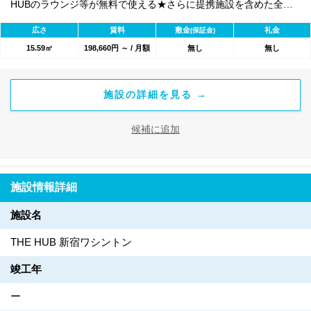
HUBのラウンジ等が無料で使える★さらに提携施設を含めた全
1800のワークスペースが利用可能★
広さ
賃料
敷金
礼金
(保証金)
15.59㎡
198,660円 ～ / 月額
無し
無し
施設の詳細を見る →
候補に追加
施設情報詳細
施設名
THE HUB 新宿ワシントン
竣工年
ー