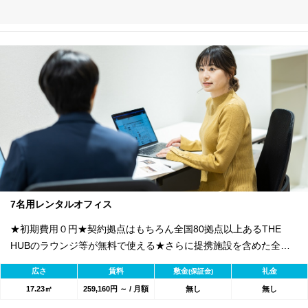
7名用レンタルオフィス
★初期費用０円★契約拠点はもちろん全国80拠点以上あるTHE
HUBのラウンジ等が無料で使える★さらに提携施設を含めた全
1800のワークスペースが利用可能★
広さ
賃料
敷金
礼金
(保証金)
17.23㎡
259,160円 ～ / 月額
無し
無し