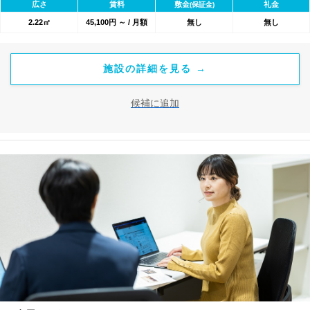
広さ
賃料
敷金
礼金
(保証金)
2.22㎡
45,100円 ～ / 月額
無し
無し
施設の詳細を見る →
候補に追加