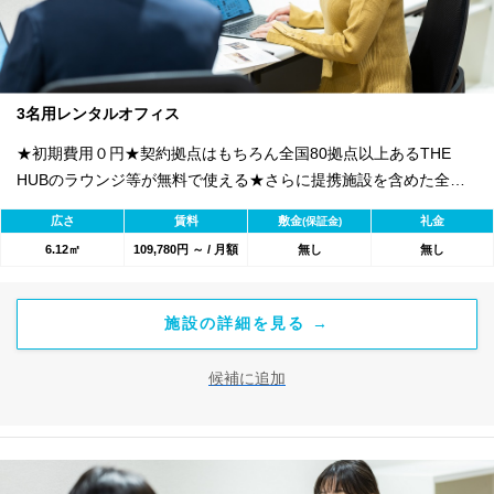
3名用レンタルオフィス
★初期費用０円★契約拠点はもちろん全国80拠点以上あるTHE
HUBのラウンジ等が無料で使える★さらに提携施設を含めた全
1800のワークスペースが利用可能★
広さ
賃料
敷金
礼金
(保証金)
6.12㎡
109,780円 ～ / 月額
無し
無し
施設の詳細を見る →
候補に追加