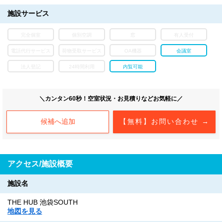
施設サービス
完全個室
個別空調
窓
有人受付
電話代行サービス
荷物受取サービス
OA機器
会議室
法人登記
24時間利用
内覧可能
＼カンタン60秒！空室状況・お見積りなどお気軽に／
候補へ追加
【無料】お問い合わせ →
アクセス/施設概要
施設名
THE HUB 池袋SOUTH
地図を見る