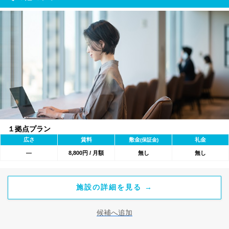
１拠点プラン
広さ
賃料
敷金
礼金
(保証金)
―
8,800円 / 月額
無し
無し
施設の詳細を見る →
候補へ追加