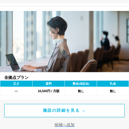
全拠点プラン
広さ
賃料
敷金
礼金
(保証金)
―
16,500円 / 月額
無し
無し
施設の詳細を見る →
候補へ追加