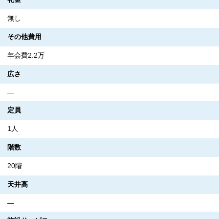
無し
その他費用
年会費2.2万
広さ
―
定員
1人
階数
20階
天井高
―