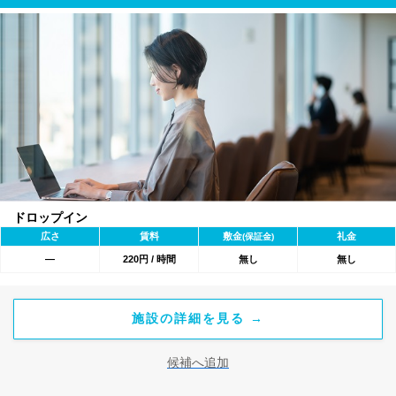
ドロップイン
広さ
賃料
敷金
礼金
(保証金)
―
220円 / 時間
無し
無し
施設の詳細を見る →
候補へ追加