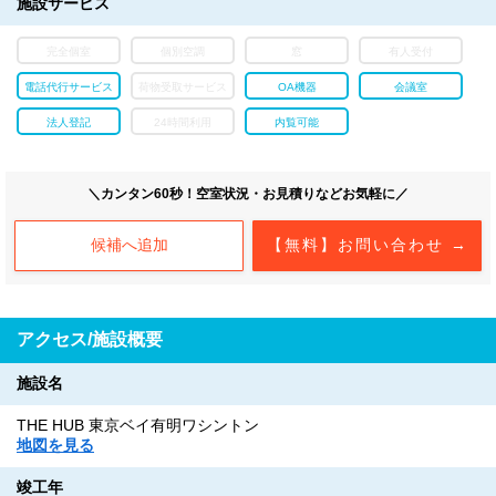
施設サービス
完全個室
個別空調
窓
有人受付
電話代行サービス
荷物受取サービス
OA機器
会議室
法人登記
24時間利用
内覧可能
＼カンタン60秒！空室状況・お見積りなどお気軽に／
候補へ追加
【無料】お問い合わせ →
アクセス/施設概要
施設名
THE HUB 東京ベイ有明ワシントン
地図を見る
竣工年