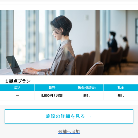
１拠点プラン
広さ
賃料
敷金
礼金
(保証金)
―
8,800円 / 月額
無し
無し
施設の詳細を見る →
候補へ追加