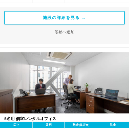
施設の詳細を見る →
候補へ追加
5名用 個室レンタルオフィス
広さ
賃料
敷金
礼金
(保証金)