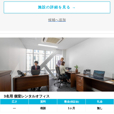
施設の詳細を見る →
候補へ追加
3名用 個室レンタルオフィス
広さ
賃料
敷金
礼金
(保証金)
―
相談
1ヶ月
無し