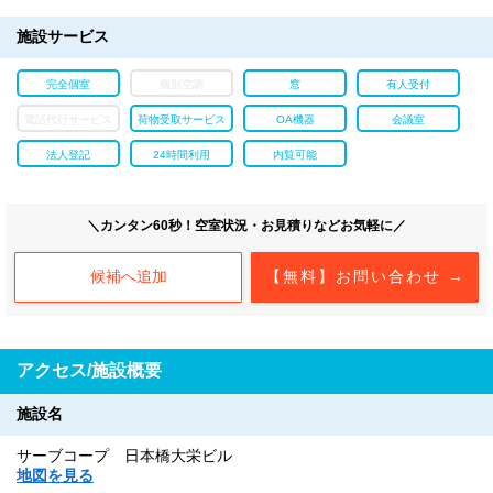
施設サービス
完全個室
個別空調
窓
有人受付
電話代行サービス
荷物受取サービス
OA機器
会議室
法人登記
24時間利用
内覧可能
＼カンタン60秒！空室状況・お見積りなどお気軽に／
候補へ追加
【無料】お問い合わせ →
アクセス/施設概要
施設名
サーブコープ 日本橋大栄ビル
地図を見る