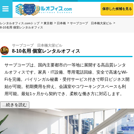
保存した候補を見る
レンタルオフィス.comトップ
東京都
日本橋
サーブコープ 日本橋大栄ビル
8-10名用 個室レンタルオフィス
サーブコープ 日本橋大栄ビル
8-10名用 個室レンタルオフィス
サーブコープは、国内主要都市の一等地に展開する高品質レンタ
ルオフィスです。家具・IT設備、専用電話回線、安全で高速なWi-
Fiを完備。バイリンガル秘書・受付サービス付きで即日ビジネス開
始が可能。初期費用を抑え、会議室やコワーキングスペースも利
用可能。最短1ヶ月から契約でき、柔軟な働き方に対応します。
...続きを読む