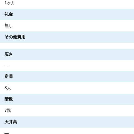
1ヶ月
礼金
無し
その他費用
広さ
―
定員
8人
階数
7階
天井高
―