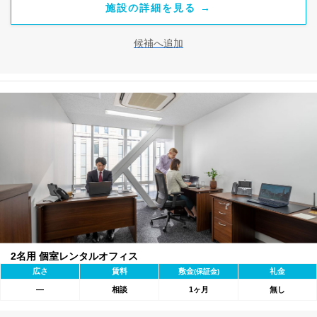
施設の詳細を見る →
候補へ追加
2名用 個室レンタルオフィス
広さ
賃料
敷金
礼金
(保証金)
―
相談
1ヶ月
無し