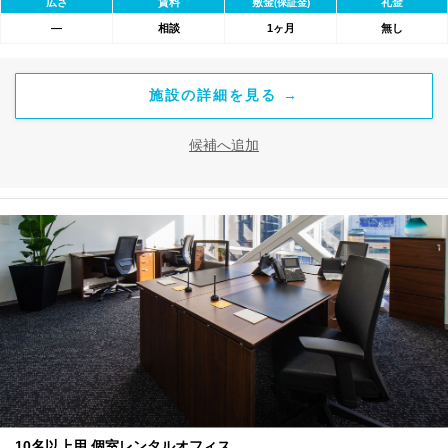
広さ
賃料
敷金
礼金
(保証金)
―
相談
1ヶ月
無し
施設の詳細を見る →
候補へ追加
10名以上用 個室レンタルオフィス