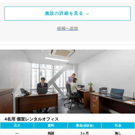
施設の詳細を見る →
候補へ追加
4名用 個室レンタルオフィス
広さ
賃料
敷金
礼金
(保証金)
―
相談
1ヶ月
無し