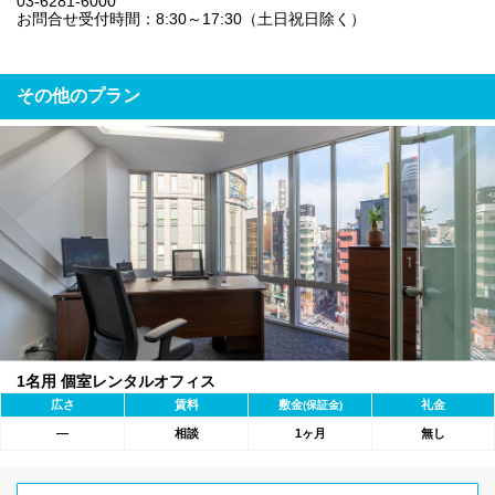
03-6281-6000
お問合せ受付時間：8:30～17:30（土日祝日除く）
その他のプラン
1名用 個室レンタルオフィス
広さ
賃料
敷金
礼金
(保証金)
―
相談
1ヶ月
無し