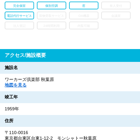
完全個室
個別空調
窓
有人受付
電話代行サービス
荷物受取サービス
OA機器
会議室
法人登記
24時間利用
内覧可能
アクセス/施設概要
施設名
ワーカーズ倶楽部 秋葉原
地図を見る
竣工年
1959年
住所
〒110-0016
東京都台東区台東1-12-2 モンシャトー秋葉原