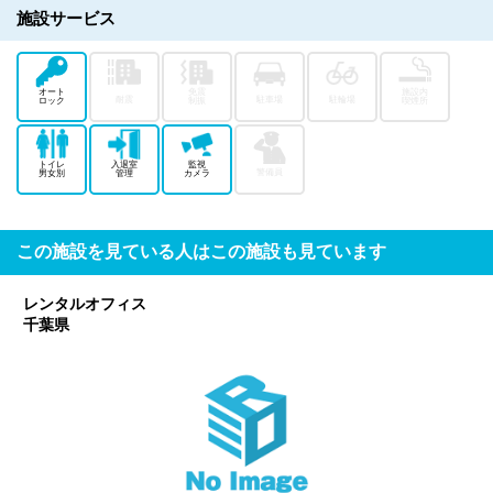
施設サービス
オート
免震
施設内
耐震
駐車場
駐輪場
ロック
制振
喫煙所
トイレ
入退室
監視
警備員
男女別
管理
カメラ
この施設を見ている人はこの施設も見ています
レンタルオフィス
千葉県