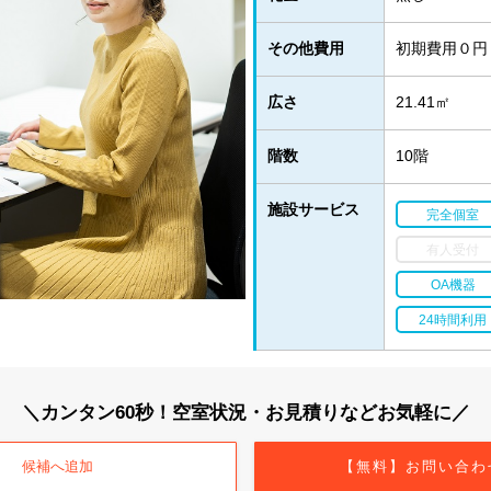
その他費用
初期費用０円
広さ
21.41㎡
階数
10階
施設サービス
完全個室
有人受付
OA機器
24時間利用
＼カンタン60秒！空室状況・お見積りなどお気軽に／
候補へ追加
【無料】お問い合わ