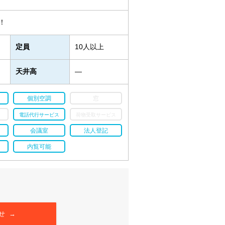
！
定員
10人以上
天井高
―
個別空調
窓
電話代行サービス
荷物受取サービス
会議室
法人登記
内覧可能
せ →