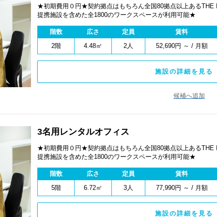
★初期費用０円★契約拠点はもちろん全国80拠点以上あるTHE
提携施設を含めた全1800のワークスペースが利用可能★
階数
広さ
定員
賃料
2階
4.48㎡
2人
52,690円 ～ / 月額
施設の詳細を見る 
候補へ追加
3名用レンタルオフィス
★初期費用０円★契約拠点はもちろん全国80拠点以上あるTHE
提携施設を含めた全1800のワークスペースが利用可能★
階数
広さ
定員
賃料
5階
6.72㎡
3人
77,990円 ～ / 月額
施設の詳細を見る 