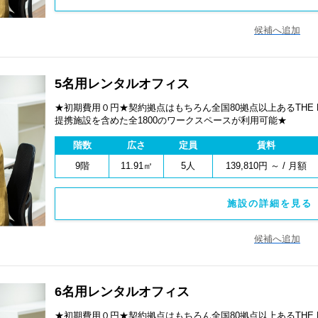
候補へ追加
5名用レンタルオフィス
★初期費用０円★契約拠点はもちろん全国80拠点以上あるTHE
提携施設を含めた全1800のワークスペースが利用可能★
階数
広さ
定員
賃料
9階
11.91㎡
5人
139,810円 ～ / 月額
施設の詳細を見る 
候補へ追加
6名用レンタルオフィス
★初期費用０円★契約拠点はもちろん全国80拠点以上あるTHE