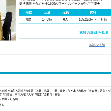
提携施設を含めた全1800のワークスペースが利用可能★
階数
広さ
定員
賃料
8階
14.69㎡
6人
165,220円 ～ / 月額
施設の詳細を見る 
候補へ追加
赤坂
銀座
品川
秋葉原
上野
池袋
中野
豊洲
代々木
恵比寿
表参道
原宿
八
草
日暮里
高田馬場
大塚
荻窪
吉祥寺
有明
本町
心斎橋
博多