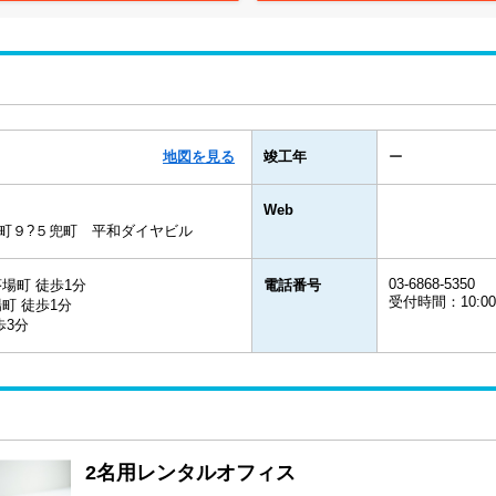
地図を見る
竣工年
ー
Web
町９?５兜町 平和ダイヤビル
03-6868-5350
場町 徒歩1分
電話番号
受付時間：10:00
町 徒歩1分
歩3分
2名用レンタルオフィス