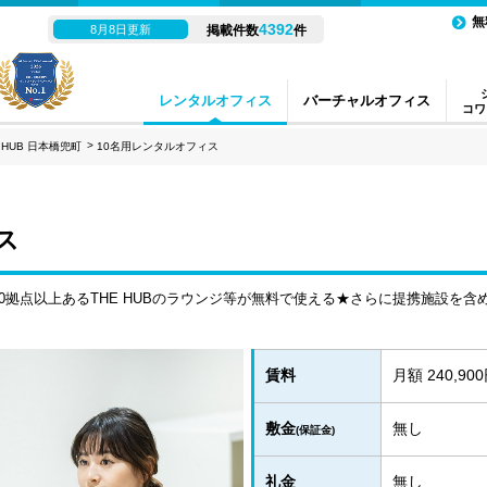
無
4392
8月8日更新
掲載件数
件
レンタルオフィス
バーチャルオフィス
コワ
E HUB 日本橋兜町
10名用レンタルオフィス
ス
拠点以上あるTHE HUBのラウンジ等が無料で使える★さらに提携施設を含め
賃料
月額 240,90
敷金
無し
(保証金)
礼金
無し