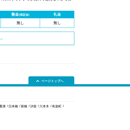
敷金
礼金
(保証金)
無し
無し
→
ページトップへ
重洲
日本橋
新橋
汐留
六本木
有楽町