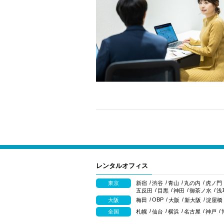
レンタルオフィス
東京
新宿
渋谷
青山
丸の内
虎ノ門
五反田
目黒
神田
御茶ノ水
浅
OBP
大阪
梅田
大阪
新大阪
淀屋橋
全国
札幌
仙台
横浜
名古屋
神戸