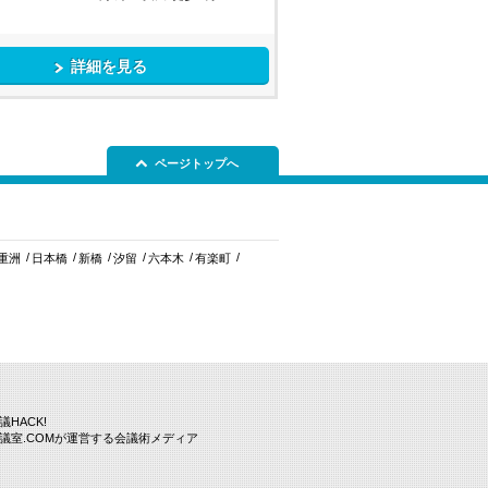
詳細を見る
ページトップへ
重洲
日本橋
新橋
汐留
六本木
有楽町
議HACK!
議室.COMが運営する会議術メディア