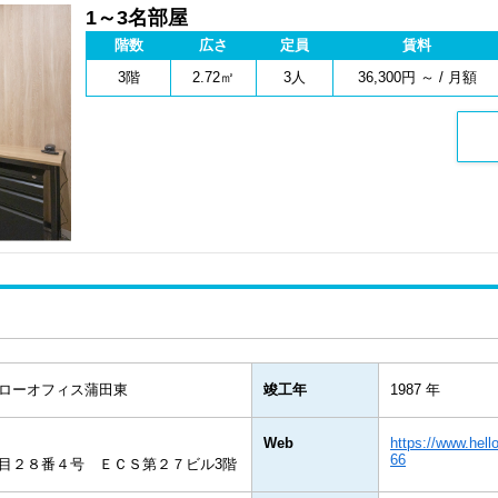
1～3名部屋
階数
広さ
定員
賃料
3階
2.72㎡
3人
36,300円 ～ / 月額
ローオフィス蒲田東
竣工年
1987 年
Web
https://www.hell
66
目２８番４号 ＥＣＳ第２７ビル3階