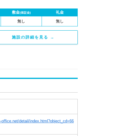
敷金
礼金
(保証金)
無し
無し
施設の詳細を見る →
o-office.net/detail/index.html?object_cd=66