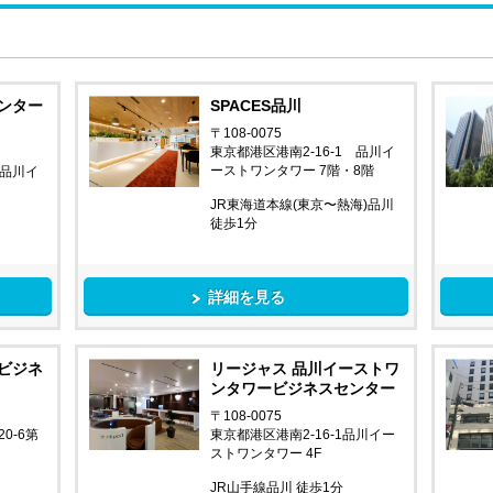
ンター
SPACES品川
〒108-0075
東京都港区港南2-16-1 品川イ
ーストワンタワー 7階・8階
 品川イ
JR東海道本線(東京〜熱海)品川
徒歩1分
詳細を見る
ビジネ
リージャス 品川イーストワ
ンタワービジネスセンター
〒108-0075
0-6第
東京都港区港南2-16-1品川イー
ストワンタワー 4F
JR山手線品川 徒歩1分