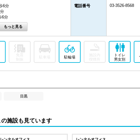
03-3526-8568
歩6分
電話番号
6分
歩6分
免震
施設内
トイレ
駐車場
駐輪場
制振
喫煙所
男女別
目黒
この施設も見ています
レンタルオフィス
レンタルオフィス