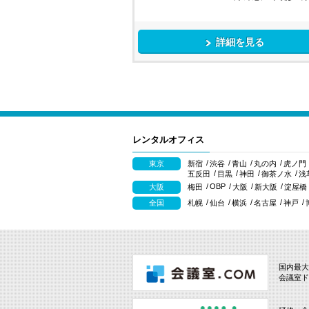
詳細を見る
レンタルオフィス
東京
新宿
渋谷
青山
丸の内
虎ノ門
五反田
目黒
神田
御茶ノ水
浅
OBP
大阪
梅田
大阪
新大阪
淀屋橋
全国
札幌
仙台
横浜
名古屋
神戸
国内最大
会議室ド