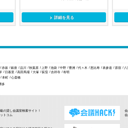
詳細を見る
赤坂
銀座
品川
秋葉原
上野
池袋
中野
豊洲
代々木
恵比寿
表参道
原宿
八
草
日暮里
高田馬場
大塚
荻窪
吉祥寺
有明
本町
心斎橋
博多
級の貸し会議室検索サイト！
会
ットコム
会