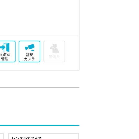
入退室
監視
警備員
管理
カメラ
レンタルオフィス