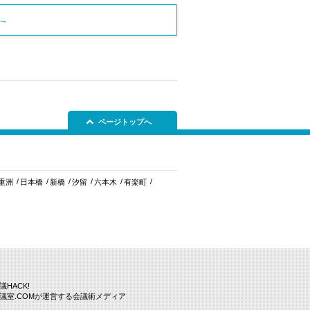
→
ページトップへ
重洲
日本橋
新橋
汐留
六本木
有楽町
議HACK!
議室.COMが運営する会議術メディア