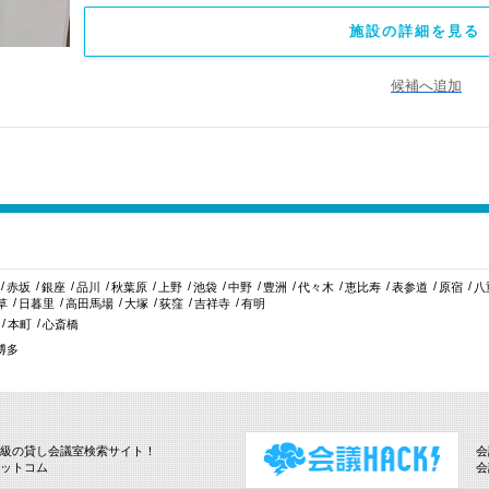
施設の詳細を見る 
候補へ追加
赤坂
銀座
品川
秋葉原
上野
池袋
中野
豊洲
代々木
恵比寿
表参道
原宿
八
草
日暮里
高田馬場
大塚
荻窪
吉祥寺
有明
本町
心斎橋
博多
級の貸し会議室検索サイト！
会
ットコム
会