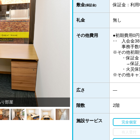
敷金
保証金：利用
(保証金)
礼金
無し
その他費用
●初期費用0
･･ 入会金3
事務手数料3
※その他初期
・保証金：
→保証人を
・火災保険：
※その他キャ
広さ
―
あり部屋
階数
2階
施設サービス
完全個室
有人受付