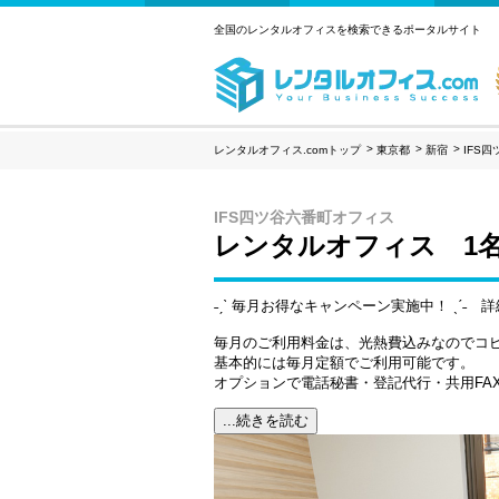
全国のレンタルオフィスを検索できるポータルサイト
レンタルオフィス.comトップ
東京都
新宿
IFS
IFS四ツ谷六番町オフィス
レンタルオフィス 1
˗ˏˋ 毎月お得なキャンペーン実施中！ ˎˊ˗
毎月のご利用料金は、光熱費込みなのでコ
基本的には毎月定額でご利用可能です。
オプションで電話秘書・登記代行・共用FA
...続きを読む