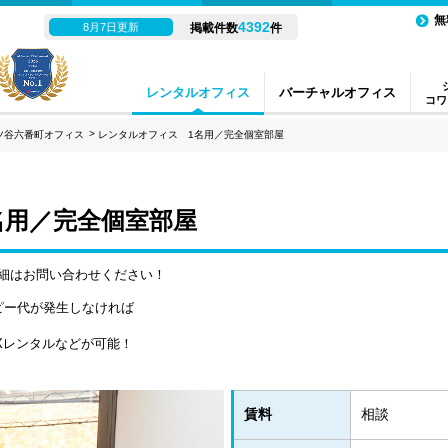
無
4392
8月7日更新
掲載件数
件
レンタルオフィス
バーチャルオフィス
コワ
四ツ谷六番町オフィス
レンタルオフィス 1名用／完全個室部屋
名用／完全個室部屋
 詳細はお問い合わせください！
ピー代が発生しなければ
Xレンタルなどが可能！
賃料
相談