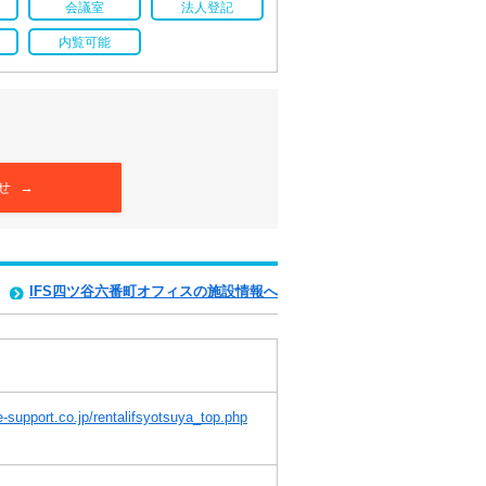
会議室
法人登記
内覧可能
せ →
IFS四ツ谷六番町オフィスの施設情報へ
e-support.co.jp/rentalifsyotsuya_top.php