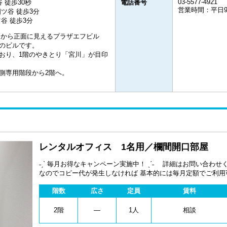
03-5577-4921
 徒歩30秒
電話番号
営業時間：平日
ツ谷 徒歩3分
谷 徒歩3分
」から正面に見えるプラザエフビル
のビルです。
おり、1階のやきとり「宮川」が目印
側専用階段から2階へ。
レンタルオフィス 1名用／欄間開口部屋
˗ˏˋ 毎月お得なキャンペーン実施中！ ˎˊ˗ 詳細はお問い合わせください！ 毎月のご利用料
なのでコピー代が発生しなければ 基本的には毎月定額でご利用
行・共用FAXレンタルなどが可能！
階数
広さ
定員
賃料
2階
―
1人
相談