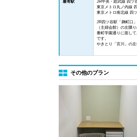
最寄駅
JR中央・総武線 四ツ谷
東京メトロ丸ノ内線 四
東京メトロ南北線 四ツ
JR四ツ谷駅「麹町口
（主婦会館）の左隣り
番町学園通りに面して
です。
やきとり「宮川」の左
その他のプラン