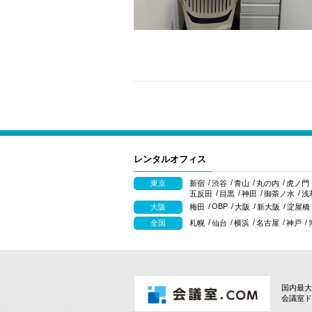
レンタルオフィス
東京
新宿
渋谷
青山
丸の内
虎ノ門
五反田
目黒
神田
御茶ノ水
浅
OBP
大阪
梅田
大阪
新大阪
淀屋橋
全国
札幌
仙台
横浜
名古屋
神戸
国内最大
会議室ド