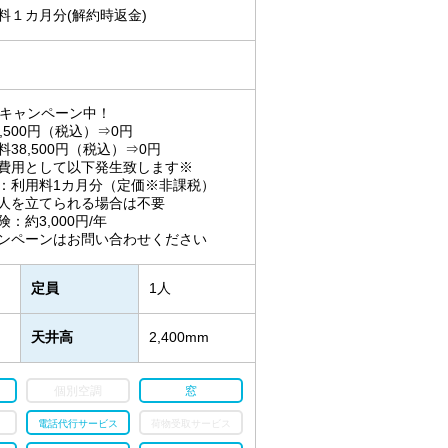
料１カ月分(解約時返金)
円キャンペーン中！
8,500円（税込）⇒0円
8,500円（税込）⇒0円
費用として以下発生致します※
利用料1カ月分（定価※非課税）
立てられる場合は不要
約3,000円/年
ンペーンはお問い合わせください
定員
1人
天井高
2,400mm
個別空調
窓
電話代行サービス
荷物受取サービス