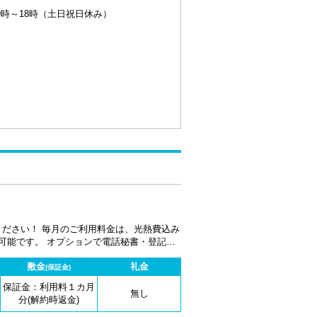
9時～18時（土日祝日休み）
金は、光熱費込み
可能です。 オプションで電話秘書・登記代
敷金
礼金
(保証金)
保証金：利用料１カ月
無し
分(解約時返金)