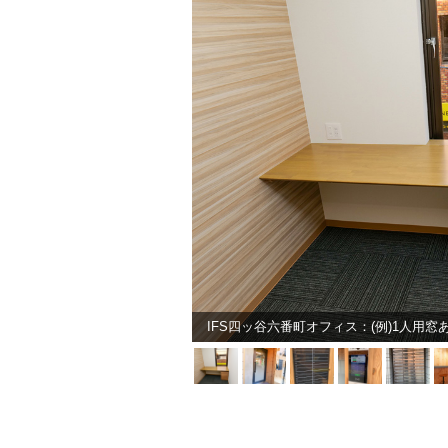
IFS四ッ谷六番町オフィス：(例)1人用窓