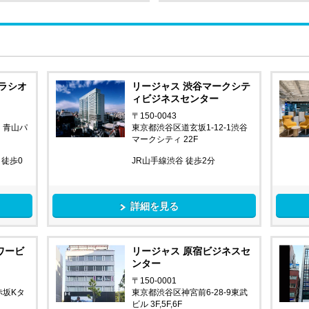
ラシオ
リージャス 渋谷マークシテ
ィビジネスセンター
〒150-0043
 青山パ
東京都渋谷区道玄坂1-12-1渋谷
マークシティ 22F
徒歩0
JR山手線渋谷 徒歩2分
詳細を見る
ワービ
リージャス 原宿ビジネスセ
ンター
〒150-0001
赤坂Kタ
東京都渋谷区神宮前6-28-9東武
ビル 3F,5F,6F