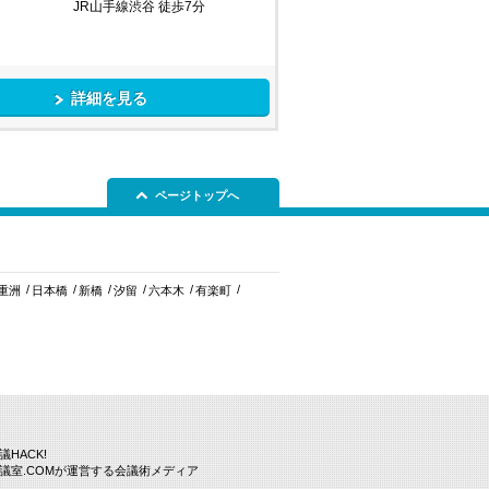
JR山手線渋谷 徒歩7分
詳細を見る
ページトップへ
重洲
日本橋
新橋
汐留
六本木
有楽町
議HACK!
議室.COMが運営する会議術メディア