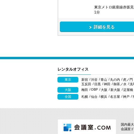
東京メトロ銀座線赤坂見
1分
詳細を見る
レンタルオフィス
東京
新宿
渋谷
青山
丸の内
虎ノ門
五反田
目黒
神田
御茶ノ水
浅
OBP
大阪
梅田
大阪
新大阪
淀屋橋
全国
札幌
仙台
横浜
名古屋
神戸
国内最大
会議室ド