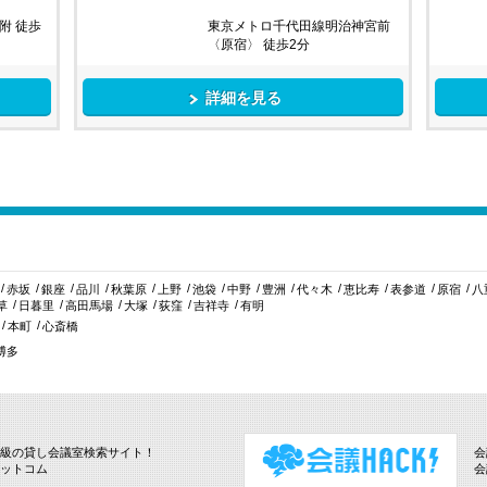
附 徒歩
東京メトロ千代田線明治神宮前
〈原宿〉 徒歩2分
詳細を見る
赤坂
銀座
品川
秋葉原
上野
池袋
中野
豊洲
代々木
恵比寿
表参道
原宿
八
草
日暮里
高田馬場
大塚
荻窪
吉祥寺
有明
本町
心斎橋
博多
級の貸し会議室検索サイト！
会
ットコム
会