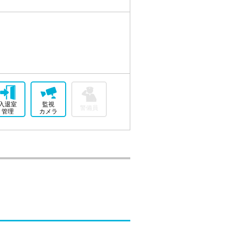
入退室
監視
警備員
管理
カメラ