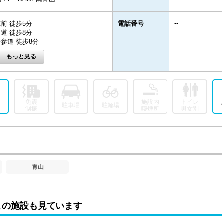
--
前 徒歩5分
電話番号
道 徒歩8分
参道 徒歩8分
免震
施設内
トイレ
駐車場
駐輪場
制振
喫煙所
男女別
青山
この施設も見ています