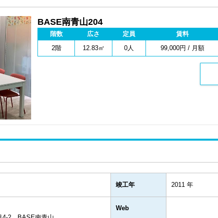
BASE南青山204
階数
広さ
定員
賃料
2階
12.83㎡
0人
99,000円 / 月額
竣工年
2011 年
Web
4-2 BASE南青山