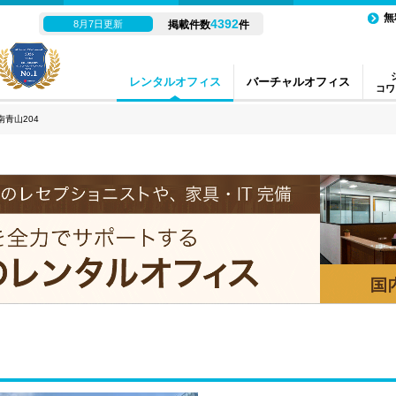
無
4392
8月7日更新
掲載件数
件
レンタルオフィス
バーチャルオフィス
コワ
南青山204