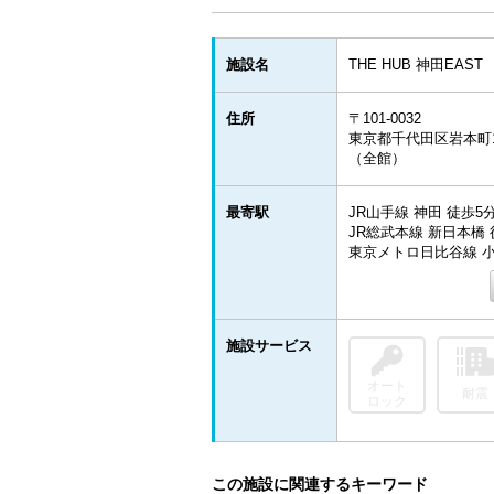
施設名
THE HUB 神田EAST
住所
〒101-0032
東京都千代田区岩本町1-
（全館）
最寄駅
JR山手線 神田 徒歩5
JR総武本線 新日本橋 
東京メトロ日比谷線 小
施設サービス
オート
耐震
ロック
この施設に関連するキーワード