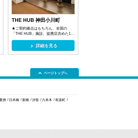
THE HUB 神田小川町
★ご契約拠点はもちろん、全国の
「THE HUB」施設、提携店含めた1…
詳細を見る
ページトップへ
重洲
日本橋
新橋
汐留
六本木
有楽町