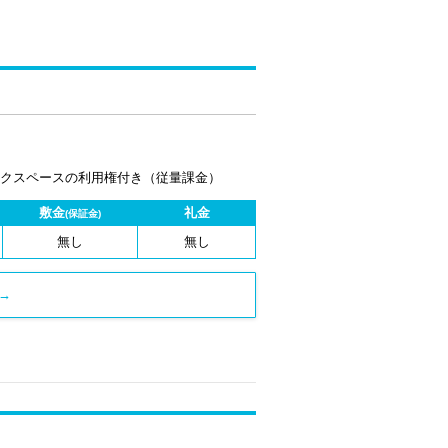
ワークスペースの利用権付き（従量課金）
敷金
礼金
(保証金)
無し
無し
→