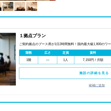
１拠点プラン
ご契約拠点のブース席が1日2時間無料！国内最大級1,800の
階数
広さ
定員
賃料
1階
―
1人
7,150円 / 月額
施設の詳細を見る 
候補に追加