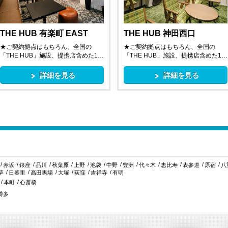
THE HUB 有楽町 EAST
THE HUB 神田西口
★ご契約拠点はもちろん、全国の
★ご契約拠点はもちろん、全国の
「THE HUB」施設、提携店含めた1…
「THE HUB」施設、提携店含めた1…
詳細を見る
詳細を見る
赤坂
銀座
品川
秋葉原
上野
池袋
中野
豊洲
代々木
恵比寿
表参道
原宿
八
草
日暮里
高田馬場
大塚
荻窪
吉祥寺
有明
本町
心斎橋
博多