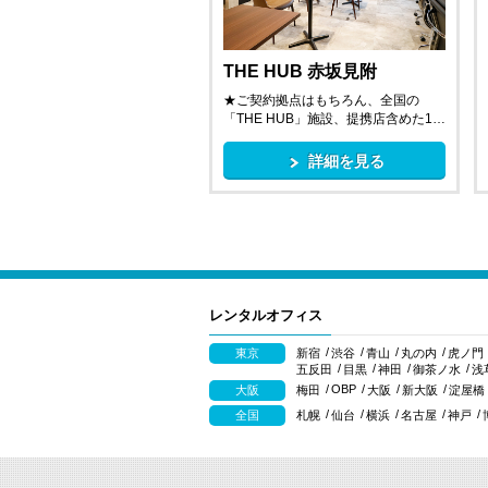
THE HUB 赤坂見附
★ご契約拠点はもちろん、全国の
「THE HUB」施設、提携店含めた1…
詳細を見る
レンタルオフィス
東京
新宿
渋谷
青山
丸の内
虎ノ門
五反田
目黒
神田
御茶ノ水
浅
OBP
大阪
梅田
大阪
新大阪
淀屋橋
全国
札幌
仙台
横浜
名古屋
神戸