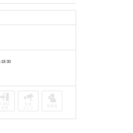
18:30
入退室
監視
警備員
管理
カメラ