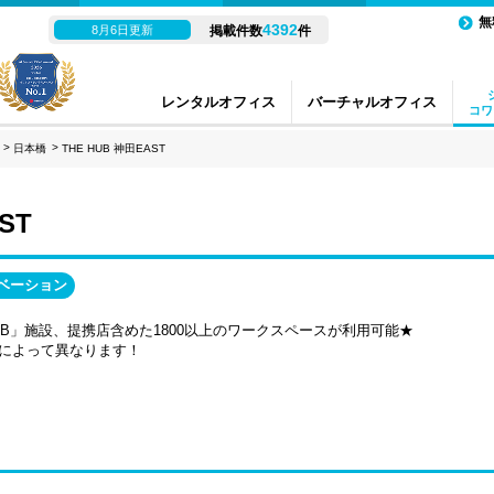
無
4392
8月6日更新
掲載件数
件
レンタルオフィス
バーチャルオフィス
コワ
日本橋
THE HUB 神田EAST
ST
ベーション
UB」施設、提携店含めた1800以上のワークスペースが利用可能★
によって異なります！