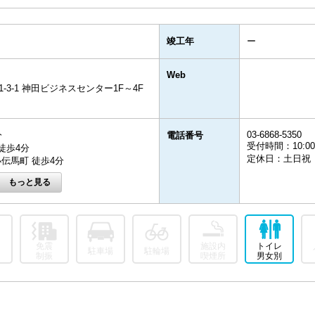
竣工年
ー
Web
3-1 神田ビジネスセンター1F～4F
03-6868-5350
分
電話番号
受付時間：10:00-
徒歩4分
定休日：土日祝
伝馬町 徒歩4分
免震
施設内
トイレ
駐車場
駐輪場
制振
喫煙所
男女別