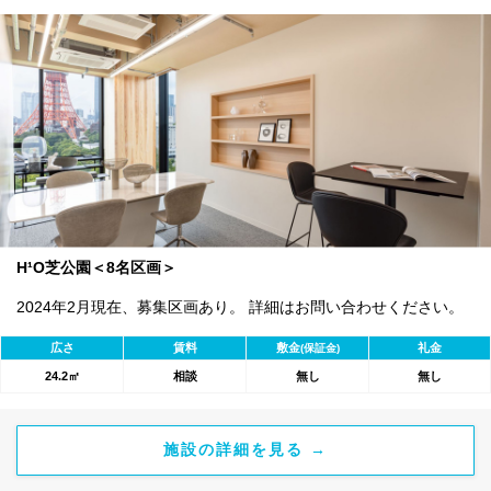
H¹O芝公園＜8名区画＞
2024年2月現在、募集区画あり。 詳細はお問い合わせください。
広さ
賃料
敷金
礼金
(保証金)
24.2㎡
相談
無し
無し
施設の詳細を見る →