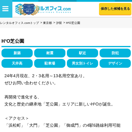
保存した候補を見る
レンタルオフィス.comトップ
東京都
汐留
H¹O芝公園
H¹O芝公園
新築
耐震
駅近
防犯
天井高
駐車場
男女別トイレ
デザイン
24年4月現在、2・3名用～13名用空室あり。
ぜひお問い合わせください。
再開発で進化する、
文化と歴史の継承地「芝公園」エリアに新しいH¹Oが誕生。
＜アクセス＞
「浜松町」「大門」「芝公園」「御成門」の4駅6路線利用可能