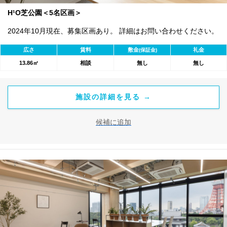
H¹O芝公園＜5名区画＞
2024年10月現在、募集区画あり。 詳細はお問い合わせください。
広さ
賃料
敷金
礼金
(保証金)
13.86㎡
相談
無し
無し
施設の詳細を見る →
候補に追加