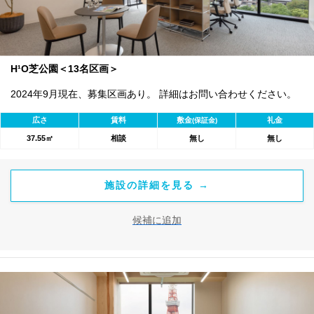
H¹O芝公園＜13名区画＞
2024年9月現在、募集区画あり。 詳細はお問い合わせください。
広さ
賃料
敷金
礼金
(保証金)
37.55㎡
相談
無し
無し
施設の詳細を見る →
候補に追加