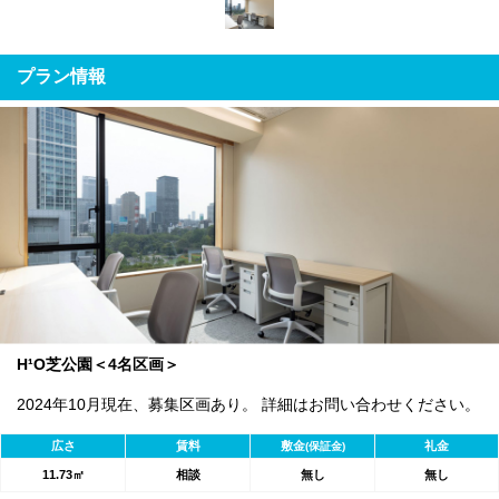
プラン情報
H¹O芝公園＜4名区画＞
2024年10月現在、募集区画あり。 詳細はお問い合わせください。
広さ
賃料
敷金
礼金
(保証金)
11.73㎡
相談
無し
無し