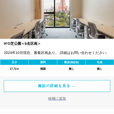
H¹O芝公園＜6名区画＞
2024年10月現在、募集区画あり。 詳細はお問い合わせください。
広さ
賃料
敷金
礼金
(保証金)
17.72㎡
相談
無し
無し
施設の詳細を見る →
候補に追加