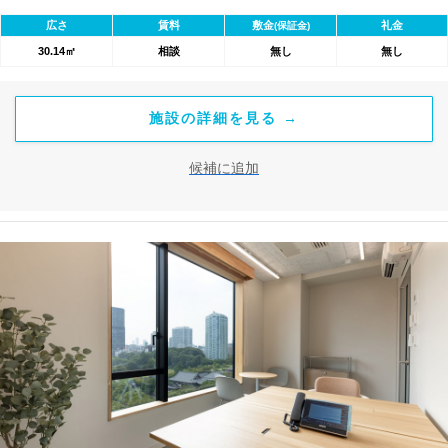
広さ
賃料
敷金
礼金
(保証金)
30.14㎡
相談
無し
無し
施設の詳細を見る →
候補に追加