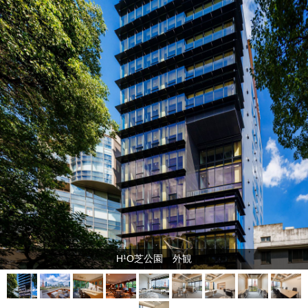
H¹O芝公園 外観