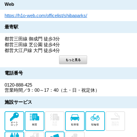
Web
https://h1o-web.com/officelist/shibaparks/
最寄駅
都営三田線 御成門 徒歩3分
都営三田線 芝公園 徒歩4分
都営大江戸線 大門 徒歩4分
電話番号
0120-888-425
営業時間／9：00～17：40（土・日・祝定休）
施設サービス
オート
免震
施設内
耐震
駐車場
駐輪場
ロック
制振
喫煙所