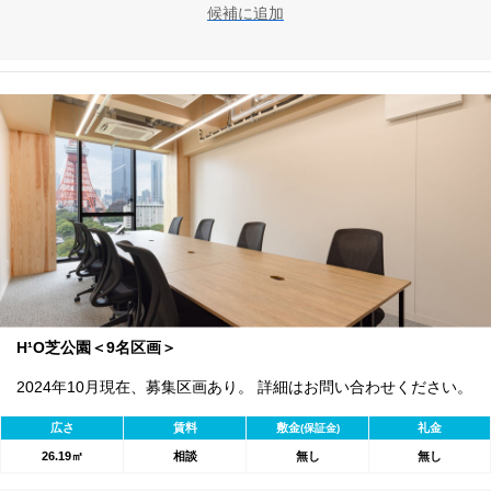
候補に追加
H¹O芝公園＜9名区画＞
2024年10月現在、募集区画あり。 詳細はお問い合わせください。
広さ
賃料
敷金
礼金
(保証金)
26.19㎡
相談
無し
無し