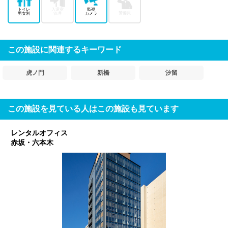
トイレ
入退室
監視
警備員
男女別
管理
カメラ
この施設に関連するキーワード
虎ノ門
新橋
汐留
この施設を見ている人はこの施設も見ています
レンタルオフィス
赤坂・六本木