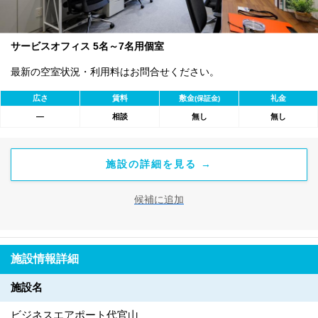
サービスオフィス 5名～7名用個室
最新の空室状況・利用料はお問合せください。
広さ
賃料
敷金
礼金
(保証金)
―
相談
無し
無し
施設の詳細を見る →
候補に追加
施設情報詳細
施設名
ビジネスエアポート代官山