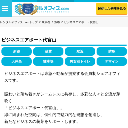
保存した候補を見る
レンタルオフィス.comトップ
東京都
渋谷
ビジネスエアポート代官山
ビジネスエアポート代官山
新築
耐震
駅近
防犯
天井高
駐車場
男女別トイレ
デザイン
ビジネスエアポートは東急不動産が提案する会員制シェアオフィ
スです。
賑わいと落ち着きがシームレスに共存し、多彩な人々と交流が芽
吹く
「ビジネスエアポート代官山」。
緑に囲まれた空間は、個性的で魅力的な発想を創造し、
新たなビジネスの萌芽をサポートします。