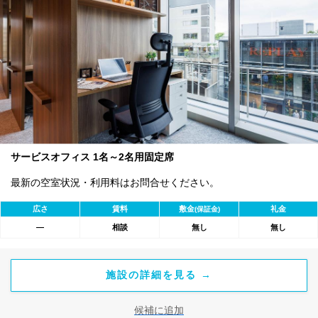
サービスオフィス 1名～2名用固定席
最新の空室状況・利用料はお問合せください。
広さ
賃料
敷金
礼金
(保証金)
―
相談
無し
無し
施設の詳細を見る →
候補に追加