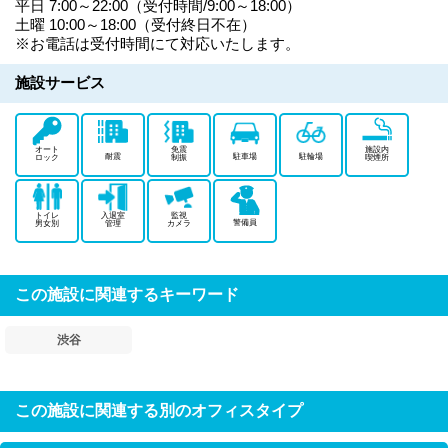
平日 7:00～22:00（受付時間/9:00～18:00）
土曜 10:00～18:00（受付終日不在）
※お電話は受付時間にて対応いたします。
施設サービス
オート
免震
施設内
耐震
駐車場
駐輪場
ロック
制振
喫煙所
トイレ
入退室
監視
警備員
男女別
管理
カメラ
この施設に関連するキーワード
渋谷
この施設に関連する別のオフィスタイプ