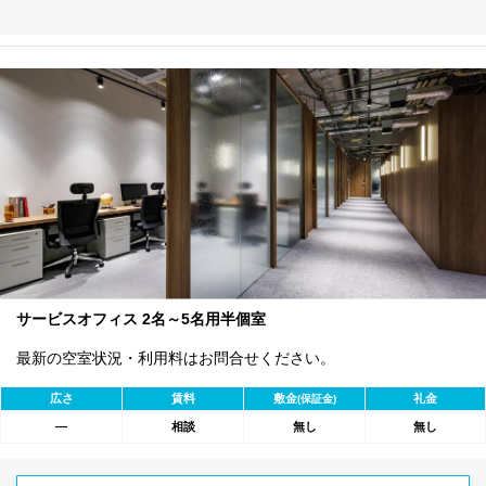
サービスオフィス 2名～5名用半個室
最新の空室状況・利用料はお問合せください。
広さ
賃料
敷金
礼金
(保証金)
―
相談
無し
無し