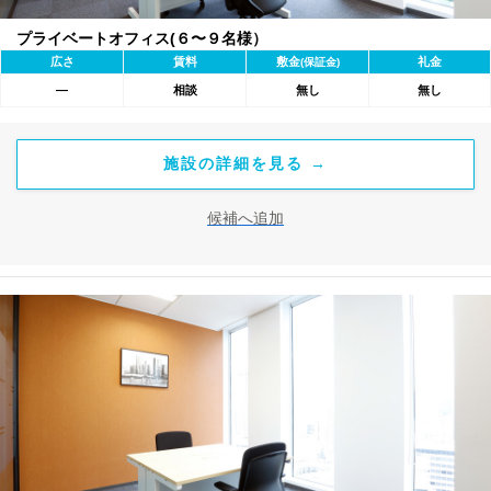
プライベートオフィス(６〜９名様）
広さ
賃料
敷金
礼金
(保証金)
―
相談
無し
無し
施設の詳細を見る →
候補へ追加