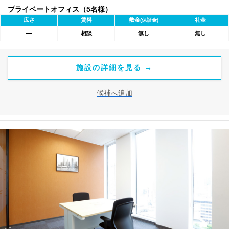
プライベートオフィス（5名様）
広さ
賃料
敷金
礼金
(保証金)
―
相談
無し
無し
施設の詳細を見る →
候補へ追加