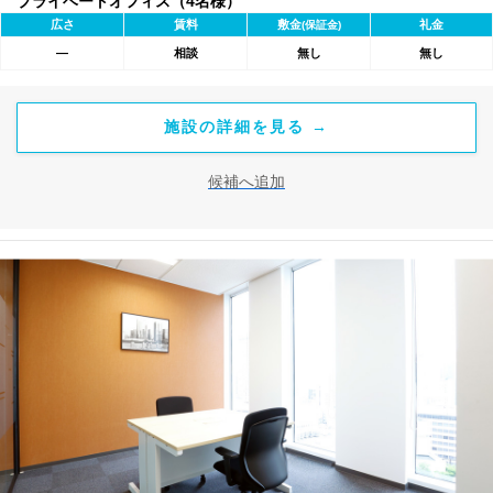
プライベートオフィス（4名様）
広さ
賃料
敷金
礼金
(保証金)
―
相談
無し
無し
施設の詳細を見る →
候補へ追加