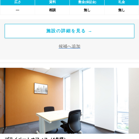
広さ
賃料
敷金
礼金
(保証金)
―
相談
無し
無し
施設の詳細を見る →
候補へ追加