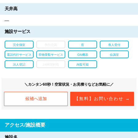
天井高
―
施設サービス
完全個室
個別空調
窓
有人受付
電話代行サービス
荷物受取サービス
OA機器
会議室
法人登記
24時間利用
内覧可能
＼カンタン60秒！空室状況・お見積りなどお気軽に／
候補へ追加
【無料】お問い合わせ →
アクセス/施設概要
施設名