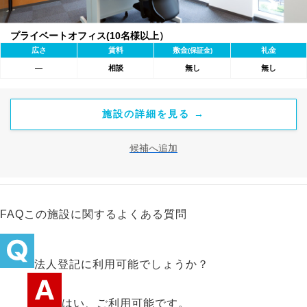
プライベートオフィス(10名様以上）
広さ
賃料
敷金
礼金
(保証金)
―
相談
無し
無し
施設の詳細を見る →
候補へ追加
FAQ
この施設に関するよくある質問
法人登記に利用可能でしょうか？
はい、ご利用可能です。