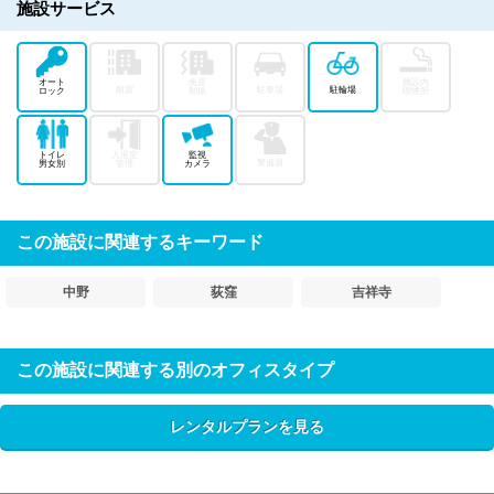
施設サービス
オート
免震
施設内
耐震
駐車場
駐輪場
ロック
制振
喫煙所
トイレ
入退室
監視
警備員
男女別
管理
カメラ
この施設に関連するキーワード
中野
荻窪
吉祥寺
この施設に関連する別のオフィスタイプ
レンタルプランを見る