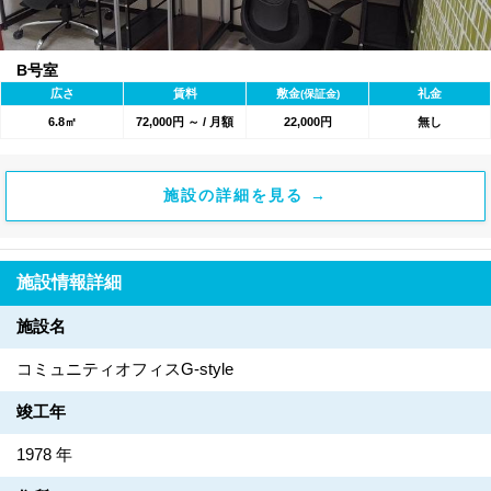
B号室
広さ
賃料
敷金
礼金
(保証金)
6.8㎡
72,000円 ～ / 月額
22,000円
無し
施設の詳細を見る →
施設情報詳細
施設名
コミュニティオフィスG-style
竣工年
1978 年