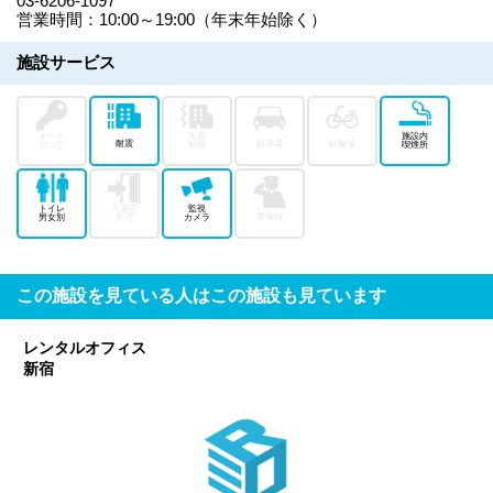
03-6206-1097
営業時間：10:00～19:00（年末年始除く）
施設サービス
オート
免震
施設内
耐震
駐車場
駐輪場
ロック
制振
喫煙所
トイレ
入退室
監視
警備員
男女別
管理
カメラ
この施設を見ている人はこの施設も見ています
レンタルオフィス
新宿