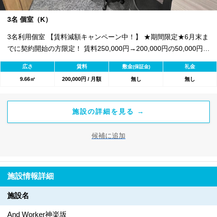
3名 個室（K）
3名利用個室 【賃料減額キャンペーン中！】 ★期間限定★6月末ま
でに契約開始の方限定！ 賃料250,000円→200,000円の50,000円減
額キャンペーンです★ ・24時間出入可能 ・敷金礼金不要 ・飲食
広さ
賃料
敷金
礼金
(保証金)
店併設 ・Freeドリンク ・喫煙スペースあり ・フォンブース ・共
9.66㎡
200,000円 / 月額
無し
無し
用部にトイレ有 ・無料Wi-Fi ・複合機 ・別途会議室あり2,200円/1
時間 ・社名プレート（任意）：2,750円
施設の詳細を見る →
候補に追加
施設情報詳細
施設名
And Worker神楽坂