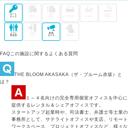
オート
免震
施設内
耐震
駐車場
駐輪場
ロック
制振
喫煙所
トイレ
入退室
監視
警備員
男女別
管理
カメラ
FAQ
この施設に関するよくある質問
THE BLOOM AKASAKA（ザ・ブルーム赤坂）と
は？
１～４名向けの完全専用個室オフィスを中心に
提供するレンタル＆シェアオフィスです。
スタートアップ起業時や、司法書士、弁護士等士業の
事務所として、サテライトオフィスや支店、リモート
ワークスペース、プロジェクトオフィスなど、様々な