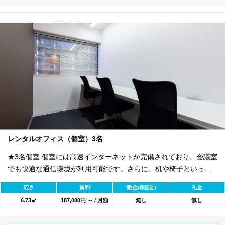
レンタルオフィス（個室）3名
★3名個室 個室には高速インターネットが完備されており、会議室
でも快適な通信環境が利用可能です。さらに、机や椅子といった
オフィス家具も無料で設置されているため、初期費用を大幅に抑
広さ
賃料
敷金
礼金
(保証金)
えることができます。オフィスに必要な設備が整っているので、
6.73㎡
187,000円 ～ / 月額
無し
無し
入居後すぐに業務を開始することが可能です。