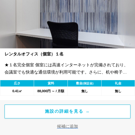
レンタルオフィス（個室）１名
★１名完全個室 個室には高速インターネットが完備されており、
会議室でも快適な通信環境が利用可能です。さらに、机や椅子と
いったオフィス家具も無料で設置されているため、初期費用を大
広さ
賃料
敷金
礼金
(保証金)
幅に抑えることができます。オフィスに必要な設備が整っている
0.41㎡
88,000円 ～ / 月額
無し
無し
ので、入居後すぐに業務を開始することが可能です。
施設の詳細を見る →
候補に追加