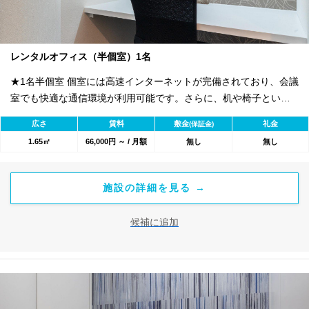
レンタルオフィス（半個室）1名
★1名半個室 個室には高速インターネットが完備されており、会議
室でも快適な通信環境が利用可能です。さらに、机や椅子といっ
たオフィス家具も無料で設置されているため、初期費用を大幅に
広さ
賃料
敷金
礼金
(保証金)
抑えることができます。オフィスに必要な設備が整っているの
1.65㎡
66,000円 ～ / 月額
無し
無し
で、入居後すぐに業務を開始することが可能です。
施設の詳細を見る →
候補に追加