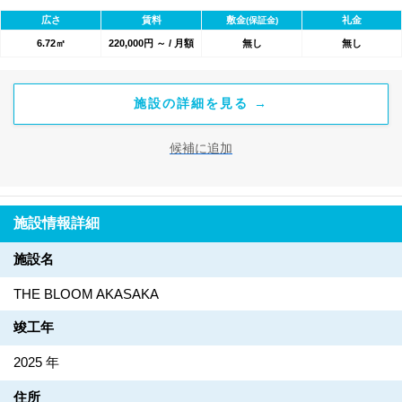
たオフィス家具も無料で設置されているため、初期費用を大幅に
広さ
賃料
敷金
礼金
(保証金)
抑えることができます。オフィスに必要な設備が整っているの
6.72㎡
220,000円 ～ / 月額
無し
無し
で、入居後すぐに業務を開始することが可能です。
施設の詳細を見る →
候補に追加
施設情報詳細
施設名
THE BLOOM AKASAKA
竣工年
2025 年
住所