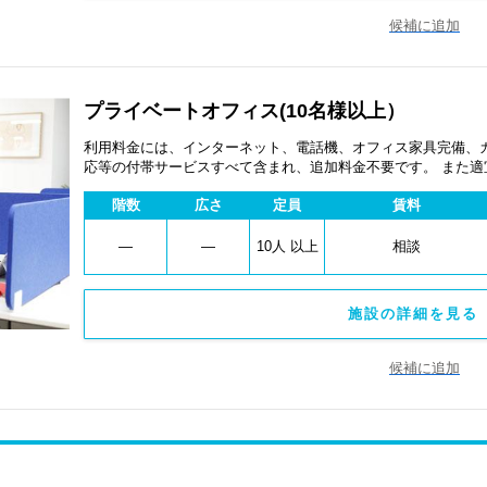
候補に追加
プライベートオフィス(10名様以上）
利用料金には、インターネット、電話機、オフィス家具完備、
応等の付帯サービスすべて含まれ、追加料金不要です。 また
あります。
階数
広さ
定員
賃料
―
―
10人 以上
相談
施設の詳細を見る 
候補に追加