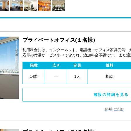
プライベートオフィス(１名様）
利用料金には、インターネット、電話機、オフィス家具完備、
応等の付帯サービスすべて含まれ、追加料金不要です。 また
あります。
階数
広さ
定員
賃料
14階
―
1人
相談
施設の詳細を見る 
候補に追加