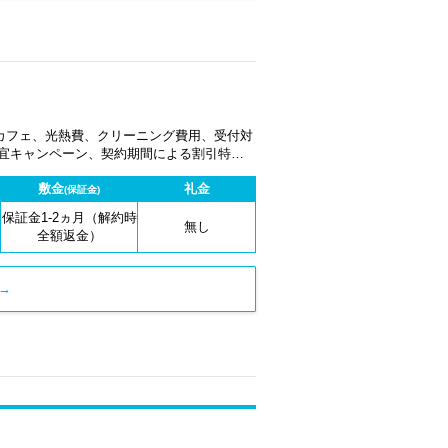
カフェ、光熱費、クリーニング費用、受付対
適宜キャンペーン、契約期間による割引特典
敷金
礼金
(保証金)
保証金1-2ヵ月（解約時
無し
全額返金）
→