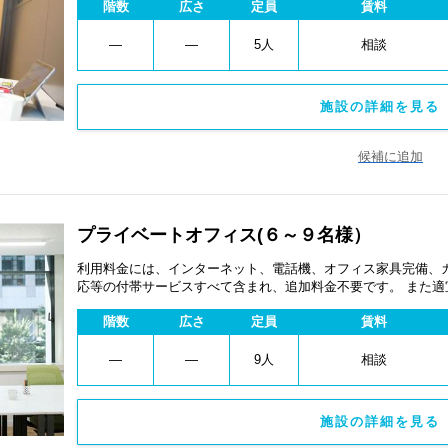
階数
広さ
定員
賃料
―
―
5人
相談
施設の詳細を見る 
候補に追加
プライベートオフィス(６～９名様）
利用料金には、インターネット、電話機、オフィス家具完備、
応等の付帯サービスすべて含まれ、追加料金不要です。 また
あります。
階数
広さ
定員
賃料
―
―
9人
相談
施設の詳細を見る 