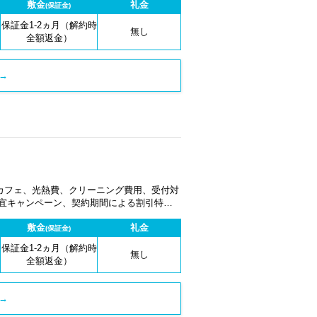
敷金
礼金
(保証金)
保証金1-2ヵ月（解約時
無し
全額返金）
→
カフェ、光熱費、クリーニング費用、受付対
適宜キャンペーン、契約期間による割引特典
敷金
礼金
(保証金)
保証金1-2ヵ月（解約時
無し
全額返金）
→