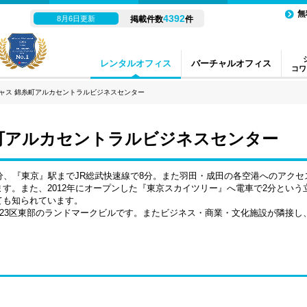
無
4392
8月6日更新
掲載件数
件
レンタルオフィス
バーチャルオフィス
コワ
ャス 錦糸町アルカセントラルビジネスセンター
町アルカセントラルビジネスセンター
分、『東京』駅までJR総武快速線で8分。また羽田・成田の各空港へのアク
す。また、2012年にオープンした『東京スカイツリー』へ電車で2分とい
ても知られています。
京23区東部のランドマークビルです。またビジネス・商業・文化施設が隣接