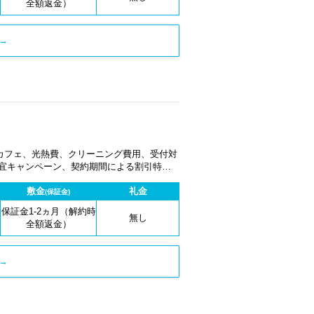
全額返金）
→
カフェ、光熱費、クリーニング費用、受付対
適宜キャンペーン、契約期間による割引特典
敷金
礼金
(保証金)
保証金1-2ヵ月（解約時
無し
全額返金）
→