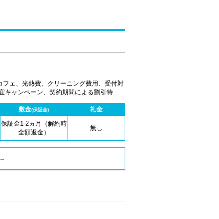
カフェ、光熱費、クリーニング費用、受付対
適宜キャンペーン、契約期間による割引特典
敷金
礼金
(保証金)
保証金1-2ヵ月（解約時
無し
全額返金）
→