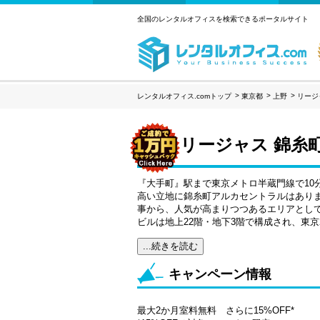
全国のレンタルオフィスを検索できるポータルサイト
レンタルオフィス.comトップ
東京都
上野
リージ
リージャス 錦糸
『大手町』駅まで東京メトロ半蔵門線で10
高い立地に錦糸町アルカセントラルはありま
事から、人気が高まりつつあるエリアとし
ビルは地上22階・地下3階で構成され、東
...続きを読む
キャンペーン情報
最大2か月室料無料 さらに15%OFF*