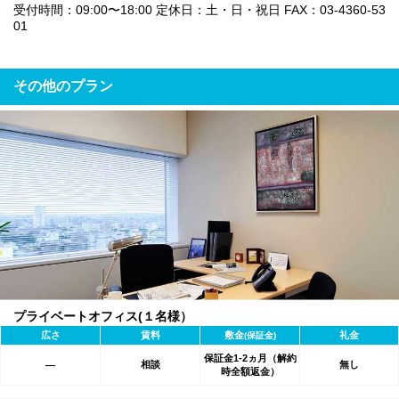
受付時間：09:00〜18:00 定休日：土・日・祝日 FAX：03-4360-53
01
その他のプラン
プライベートオフィス(１名様）
広さ
賃料
敷金
礼金
(保証金)
保証金1-2ヵ月（解約
相談
無し
―
時全額返金）