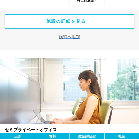
時全額返金）
施設の詳細を見る →
候補へ追加
セミプライベートオフィス
広さ
賃料
敷金
礼金
(保証金)