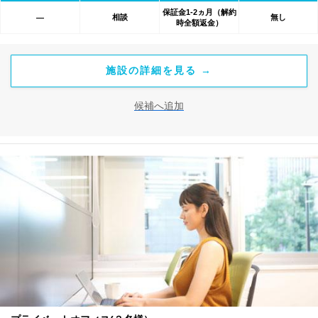
保証金1-2ヵ月（解約
相談
無し
―
時全額返金）
施設の詳細を見る →
候補へ追加