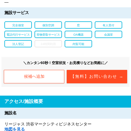
―
施設サービス
完全個室
個別空調
窓
有人受付
電話代行サービス
荷物受取サービス
OA機器
会議室
法人登記
24時間利用
内覧可能
＼カンタン60秒！空室状況・お見積りなどお気軽に／
候補へ追加
【無料】お問い合わせ →
アクセス/施設概要
施設名
リージャス 渋谷マークシティビジネスセンター
地図を見る