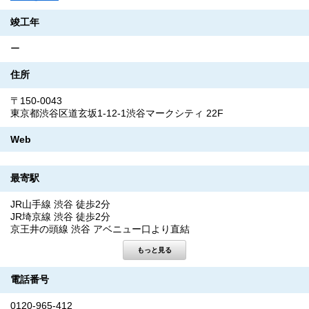
竣工年
ー
住所
〒150-0043
東京都渋谷区道玄坂1-12-1渋谷マークシティ 22F
Web
最寄駅
JR山手線 渋谷 徒歩2分
JR埼京線 渋谷 徒歩2分
京王井の頭線 渋谷 アベニュー口より直結
電話番号
0120-965-412