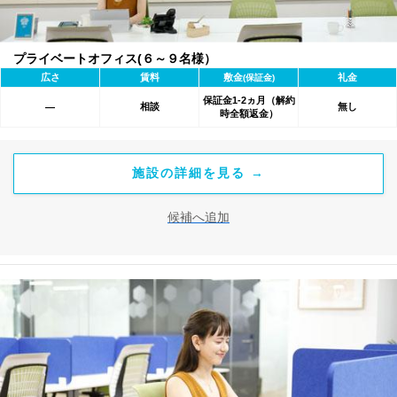
プライベートオフィス(６～９名様）
広さ
賃料
敷金
礼金
(保証金)
保証金1-2ヵ月（解約
相談
無し
―
時全額返金）
施設の詳細を見る →
候補へ追加