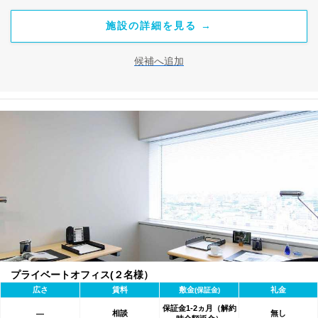
施設の詳細を見る →
候補へ追加
プライベートオフィス(２名様）
広さ
賃料
敷金
礼金
(保証金)
保証金1-2ヵ月（解約
相談
無し
―