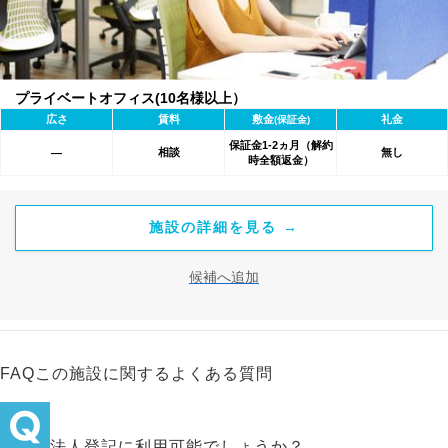
プライベートオフィス(10名様以上）
広さ
賃料
敷金
礼金
(保証金)
保証金1-2ヵ月（解約
相談
無し
―
時全額返金）
施設の詳細を見る →
候補へ追加
FAQ
この施設に関するよくある質問
法人登記に利用可能でしょうか？