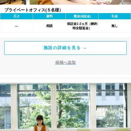
プライベートオフィス(５名様）
広さ
賃料
敷金
礼金
(保証金)
保証金1-2ヵ月（解約
相談
無し
―
時全額返金）
施設の詳細を見る →
候補へ追加