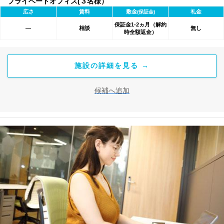
プライベートオフィス(３名様）
広さ
賃料
敷金
礼金
(保証金)
保証金1-2ヵ月（解約
相談
無し
―
時全額返金）
施設の詳細を見る →
候補へ追加