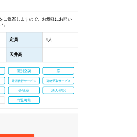
をご提案しますので、お気軽にお問い
い。
定員
4人
天井高
―
個別空調
窓
電話代行サービス
荷物受取サービス
会議室
法人登記
内覧可能