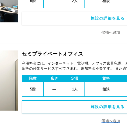
5階
―
2人
相談
施設の詳細を見る 
候補へ追加
セミプライベートオフィス
利用料金には、インターネット、電話機、オフィス家具完備、
応等の付帯サービスすべて含まれ、追加料金不要です。 また
あります。
階数
広さ
定員
賃料
5階
―
1人
相談
施設の詳細を見る 
候補へ追加