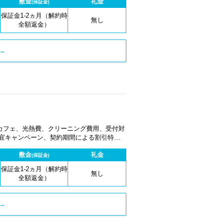
敷金
礼金
(保証金)
保証金1-2ヵ月（解約時
無し
全額返金）
→
カフェ、光熱費、クリーニング費用、受付対
適宜キャンペーン、契約期間による割引特典
敷金
礼金
(保証金)
保証金1-2ヵ月（解約時
無し
全額返金）
→