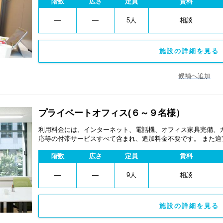
階数
広さ
定員
賃料
―
―
5人
相談
施設の詳細を見る 
候補へ追加
プライベートオフィス(６～９名様）
利用料金には、インターネット、電話機、オフィス家具完備、
応等の付帯サービスすべて含まれ、追加料金不要です。 また
あります。
階数
広さ
定員
賃料
―
―
9人
相談
施設の詳細を見る 