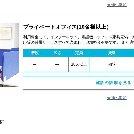
候補へ追加
プライベートオフィス(10名様以上）
利用料金には、インターネット、電話機、オフィス家具完備、
応等の付帯サービスすべて含まれ、追加料金不要です。 また
あります。
階数
広さ
定員
賃料
―
―
10人以上
相談
施設の詳細を見る 
候補へ追加
問