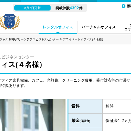
無
4392
8月7日更新
掲載件数
件
レンタルオフィス
バーチャルオフィス
コワ
ジャス 麻布グリーンテラスビジネスセンター
プライベートオフィス(４名様）
スビジネスセンター
ィス(４名様）
オフィス家具完備、カフェ、光熱費、クリーニング費用、受付対応等の付帯サ
引特典あります。
賃料
相談
敷金
保証金1-2
(保証金)