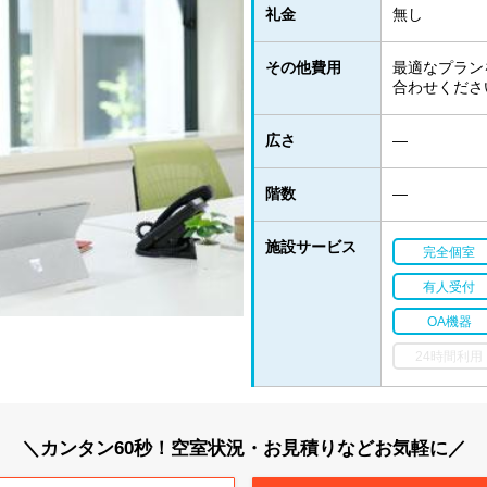
礼金
無し
その他費用
最適なプラン
合わせくださ
広さ
―
階数
―
施設サービス
完全個室
有人受付
OA機器
24時間利用
＼カンタン60秒！空室状況・お見積りなどお気軽に／