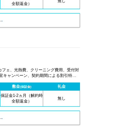
無し
全額返金）
→
カフェ、光熱費、クリーニング費用、受付対
適宜キャンペーン、契約期間による割引特典
敷金
礼金
(保証金)
保証金1-2ヵ月（解約時
無し
全額返金）
→