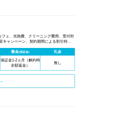
カフェ、光熱費、クリーニング費用、受付対
適宜キャンペーン、契約期間による割引特典
敷金
礼金
(保証金)
保証金1-2ヵ月（解約時
無し
全額返金）
→