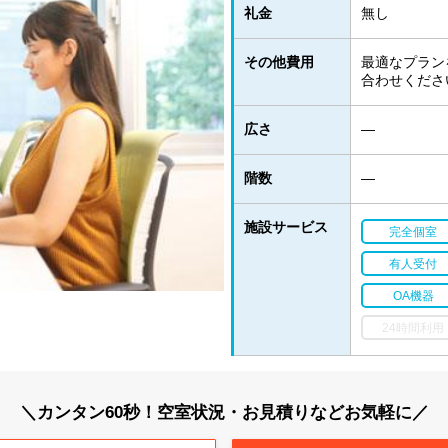
礼金
無し
その他費用
最適なプラン
合わせくださ
広さ
―
階数
―
施設サービス
完全個室
有人受付
OA機器
24時間利用
＼カンタン60秒！空室状況・お見積りなどお気軽に／