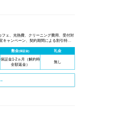
カフェ、光熱費、クリーニング費用、受付対
適宜キャンペーン、契約期間による割引特典
敷金
礼金
(保証金)
保証金1-2ヵ月（解約時
無し
全額返金）
→