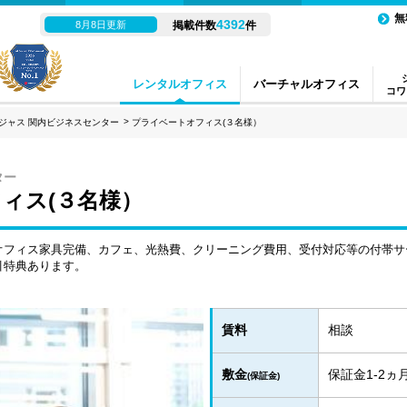
無
4392
8月8日更新
掲載件数
件
レンタルオフィス
バーチャルオフィス
コワ
ジャス 関内ビジネスセンター
プライベートオフィス(３名様）
ター
ィス(３名様）
オフィス家具完備、カフェ、光熱費、クリーニング費用、受付対応等の付帯サ
引特典あります。
賃料
相談
敷金
保証金1-2
(保証金)