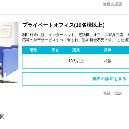
候補へ追加
プライベートオフィス(10名様以上）
利用料金には、インターネット、電話機、オフィス家具完備、
応等の付帯サービスすべて含まれ、追加料金不要です。 また
あります。
階数
広さ
定員
賃料
―
―
10人以上
相談
施設の詳細を見る 
候補へ追加
問