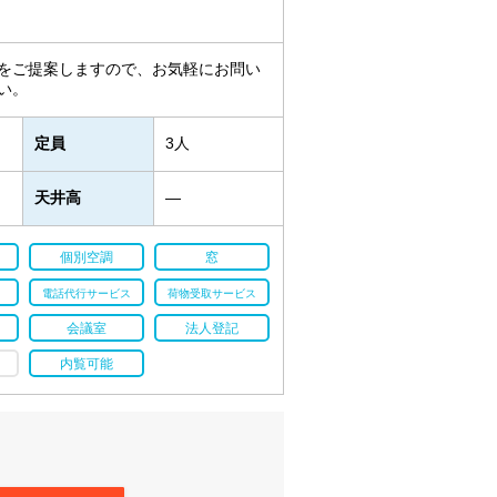
をご提案しますので、お気軽にお問い
い。
定員
3人
天井高
―
個別空調
窓
電話代行サービス
荷物受取サービス
会議室
法人登記
内覧可能