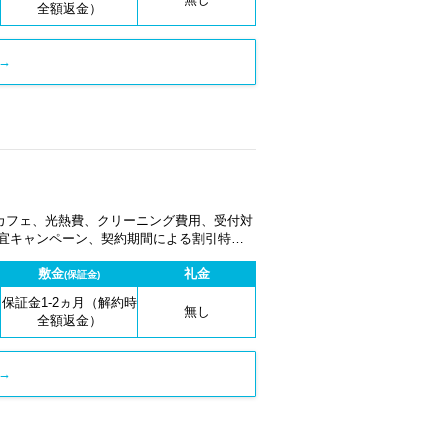
全額返金）
→
カフェ、光熱費、クリーニング費用、受付対
適宜キャンペーン、契約期間による割引特典
敷金
礼金
(保証金)
保証金1-2ヵ月（解約時
無し
全額返金）
→