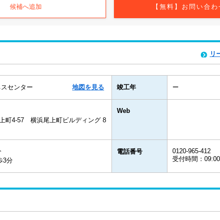
候補へ追加
【無料】お問い合わ
リ
ネスセンター
地図を見る
竣工年
ー
Web
町4-57 横浜尾上町ビルディング 8
0120-965-412
分
電話番号
受付時間：09:0
歩3分