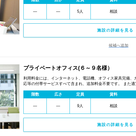
―
―
5人
相談
施設の詳細を見る 
候補へ追加
プライベートオフィス(６～９名様）
利用料金には、インターネット、電話機、オフィス家具完備、
応等の付帯サービスすべて含まれ、追加料金不要です。 また
あります。
階数
広さ
定員
賃料
―
―
9人
相談
施設の詳細を見る 