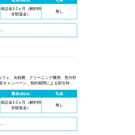
(保証金)
保証金1-2ヵ月（解約時
無し
全額返金）
→
カフェ、光熱費、クリーニング費用、受付対
適宜キャンペーン、契約期間による割引特典
敷金
礼金
(保証金)
保証金1-2ヵ月（解約時
無し
全額返金）
→