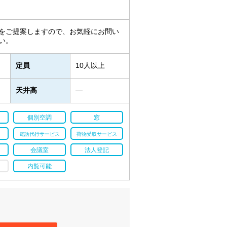
をご提案しますので、お気軽にお問い
い。
定員
10人以上
天井高
―
個別空調
窓
電話代行サービス
荷物受取サービス
会議室
法人登記
内覧可能