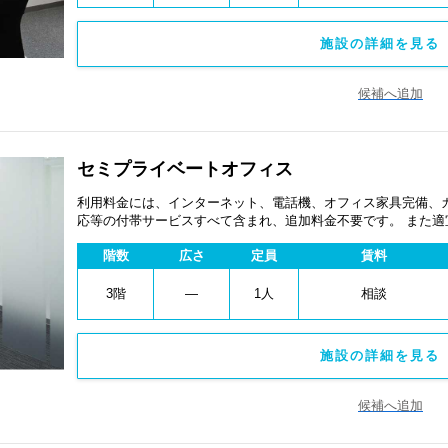
施設の詳細を見る 
候補へ追加
セミプライベートオフィス
利用料金には、インターネット、電話機、オフィス家具完備、
応等の付帯サービスすべて含まれ、追加料金不要です。 また
あります。
階数
広さ
定員
賃料
3階
―
1人
相談
施設の詳細を見る 
候補へ追加