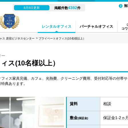
無
4392
8月8日更新
掲載件数
件
レンタルオフィス
バーチャルオフィス
コワ
ャス 原宿ビジネスセンター
プライベートオフィス(10名様以上）
ター
ィス(10名様以上）
オフィス家具完備、カフェ、光熱費、クリーニング費用、受付対応等の付帯サ
引特典あります。
賃料
相談
敷金
保証金1-2
(保証金)