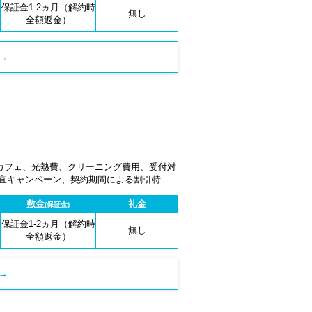
保証金1-2ヵ月（解約時
無し
全額返金）
→
カフェ、光熱費、クリーニング費用、受付対
適宜キャンペーン、契約期間による割引特典
敷金
礼金
(保証金)
保証金1-2ヵ月（解約時
無し
全額返金）
→