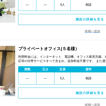
―
―
4人
相談
施設の詳細を見る 
候補へ追加
プライベートオフィス(５名様）
利用料金には、インターネット、電話機、オフィス家具完備、
応等の付帯サービスすべて含まれ、追加料金不要です。 また
あります。
階数
広さ
定員
賃料
―
―
5人
相談
施設の詳細を見る 
候補へ追加