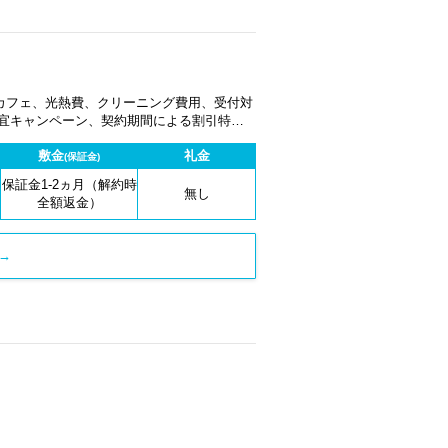
カフェ、光熱費、クリーニング費用、受付対
適宜キャンペーン、契約期間による割引特典
敷金
礼金
(保証金)
保証金1-2ヵ月（解約時
無し
全額返金）
→