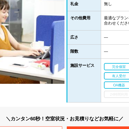
礼金
無し
その他費用
最適なプラン
合わせくださ
広さ
―
階数
―
施設サービス
完全個室
有人受付
OA機器
24時間利用
＼カンタン60秒！空室状況・お見積りなどお気軽に／