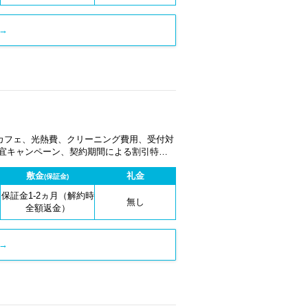
→
カフェ、光熱費、クリーニング費用、受付対
適宜キャンペーン、契約期間による割引特典
敷金
礼金
(保証金)
保証金1-2ヵ月（解約時
無し
全額返金）
→