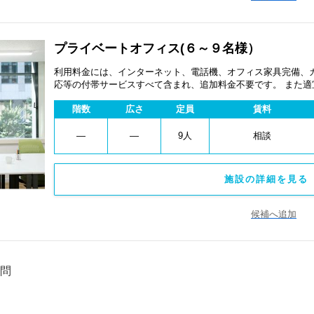
プライベートオフィス(６～９名様）
利用料金には、インターネット、電話機、オフィス家具完備、
応等の付帯サービスすべて含まれ、追加料金不要です。 また
あります。
階数
広さ
定員
賃料
―
―
9人
相談
施設の詳細を見る 
候補へ追加
問