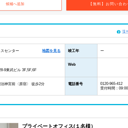
候補へ追加
【無料】お問い合わ
リ
ネスセンター
地図を見る
竣工年
ー
Web
9東武ビル 3F,5F,6F
0120-965-412
治神宮前〈原宿〉 徒歩2分
電話番号
受付時間：09:0
プライベートオフィス(１名様）