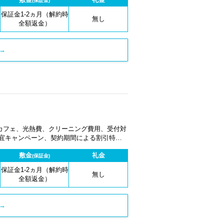
(保証金)
保証金1-2ヵ月（解約時
無し
全額返金）
→
カフェ、光熱費、クリーニング費用、受付対
適宜キャンペーン、契約期間による割引特典
敷金
礼金
(保証金)
保証金1-2ヵ月（解約時
無し
全額返金）
→