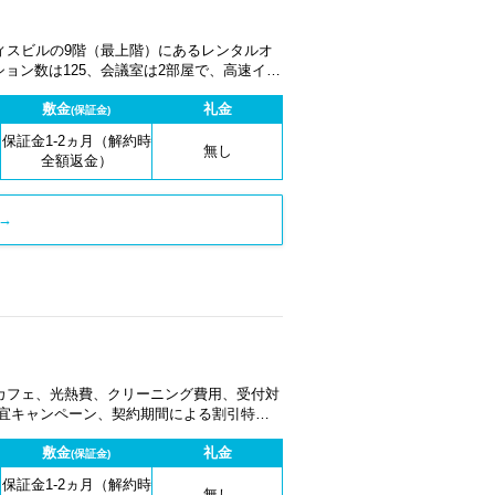
ィスビルの9階（最上階）にあるレンタルオ
ション数は125、会議室は2部屋で、高速イン
ジネスラウンジをご用意して皆様のご利用をお
敷金
礼金
(保証金)
保証金1-2ヵ月（解約時
無し
全額返金）
→
カフェ、光熱費、クリーニング費用、受付対
適宜キャンペーン、契約期間による割引特典
敷金
礼金
(保証金)
保証金1-2ヵ月（解約時
無し