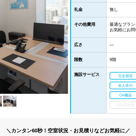
礼金
無し
その他費用
最適なプラン
お気軽にお問
広さ
―
階数
9階
施設サービス
完全個室
有人受付
OA機器
24時間利用
＼カンタン60秒！空室状況・お見積りなどお気軽に／