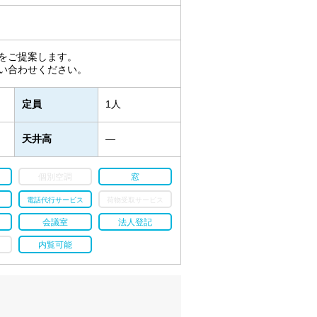
をご提案します。
い合わせください。
定員
1人
天井高
―
個別空調
窓
電話代行サービス
荷物受取サービス
会議室
法人登記
内覧可能