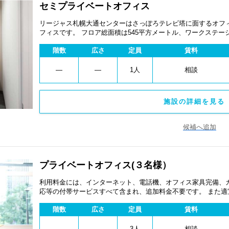
セミプライベートオフィス
リージャス札幌大通センターはさっぽろテレビ塔に面するオフ
フィスです。 フロア総面積は545平方メートル、ワークステー
ターネット・Wi-Fi環境はもちろん最新のOA機器や快適なビ
階数
広さ
定員
賃料
待ちしております。
―
―
1人
相談
施設の詳細を見る 
候補へ追加
プライベートオフィス(３名様）
利用料金には、インターネット、電話機、オフィス家具完備、
応等の付帯サービスすべて含まれ、追加料金不要です。 また
あります。
階数
広さ
定員
賃料
―
―
3人
相談