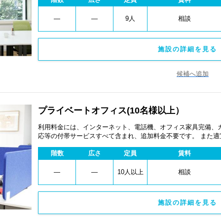
―
―
9人
相談
施設の詳細を見る 
候補へ追加
プライベートオフィス(10名様以上）
利用料金には、インターネット、電話機、オフィス家具完備、
応等の付帯サービスすべて含まれ、追加料金不要です。 また
あります。
階数
広さ
定員
賃料
―
―
10人以上
相談
施設の詳細を見る 