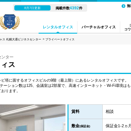
無
4392
8月7日更新
掲載件数
件
レンタルオフィス
バーチャルオフィス
コワ
ャス 札幌大通ビジネスセンター
プライベートオフィス
センター
フィス
レビ塔に面するオフィスビルの9階（最上階）にあるレンタルオフィスです。
テーション数は125、会議室は2部屋で、高速インターネット・Wi-Fi環境
ております。
賃料
相談
敷金
保証金1-2
(保証金)