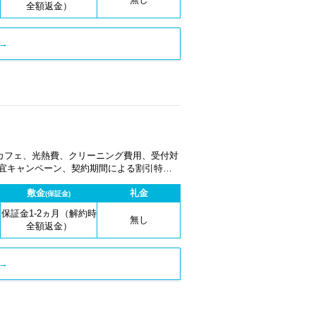
全額返金）
→
カフェ、光熱費、クリーニング費用、受付対
適宜キャンペーン、契約期間による割引特典
敷金
礼金
(保証金)
保証金1-2ヵ月（解約時
無し
全額返金）
→