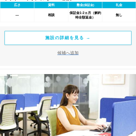
広さ
賃料
敷金
礼金
(保証金)
保証金1-2ヵ月（解約
相談
無し
―
時全額返金）
施設の詳細を見る →
候補へ追加