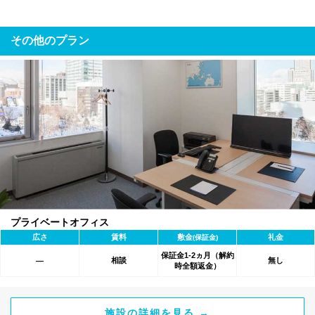
その他のプラン
プライベートオフィス
広さ
賃料
敷金
礼金
(保証金)
保証金1-2ヵ月（解約
相談
無し
―
時全額返金）
施設の詳細を見る →