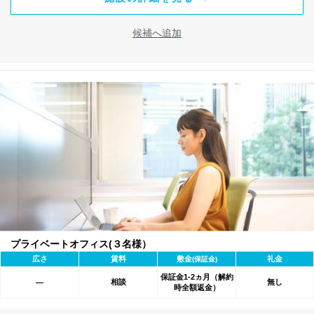
候補へ追加
プライベートオフィス(３名様）
広さ
賃料
敷金
礼金
(保証金)
保証金1-2ヵ月（解約
相談
無し
―
時全額返金）