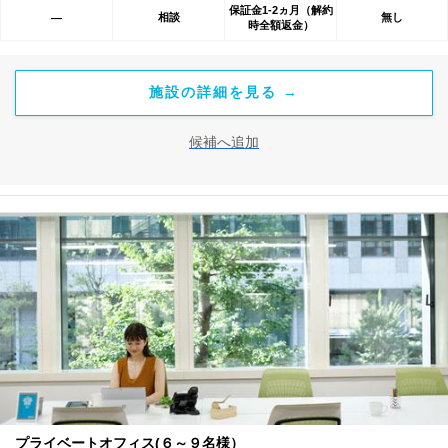
保証金1-2ヵ月（解約
相談
無し
―
時全額返金）
施設の詳細を見る →
候補へ追加
プライベートオフィス(６～９名様）