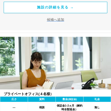
施設の詳細を見る →
候補へ追加
プライベートオフィス(４名様）
広さ
賃料
敷金
礼金
(保証金)
保証金1-2ヵ月（解約
相談
無し
―
時全額返金）