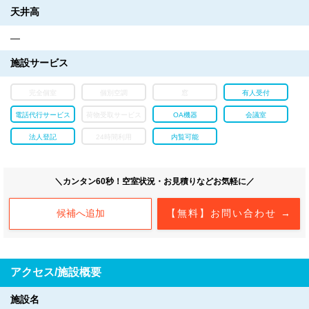
天井高
―
施設サービス
完全個室
個別空調
窓
有人受付
電話代行サービス
荷物受取サービス
OA機器
会議室
法人登記
24時間利用
内覧可能
＼カンタン60秒！空室状況・お見積りなどお気軽に／
候補へ追加
【無料】お問い合わせ →
アクセス/施設概要
施設名