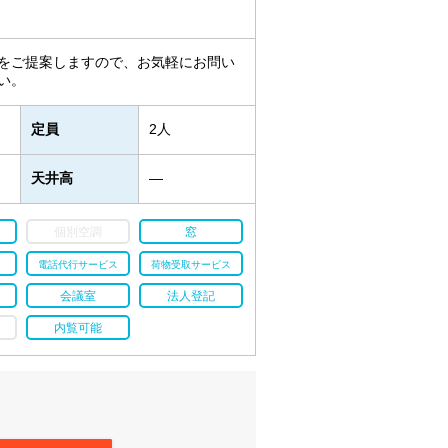
をご提案しますので、お気軽にお問い
い。
定員
2人
天井高
―
個別空調
窓
電話代行サービス
荷物受取サービス
会議室
法人登記
内覧可能