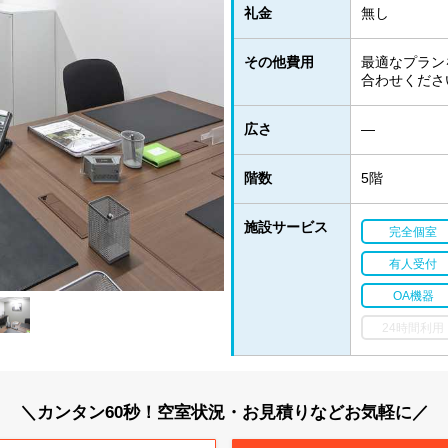
礼金
無し
その他費用
最適なプラン
合わせくださ
広さ
―
階数
5階
施設サービス
完全個室
有人受付
OA機器
24時間利用
＼カンタン60秒！空室状況・お見積りなどお気軽に／