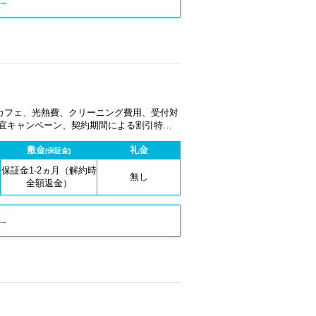
→
カフェ、光熱費、クリーニング費用、受付対
適宜キャンペーン、契約期間による割引特典
敷金
礼金
(保証金)
保証金1-2ヵ月（解約時
無し
全額返金）
→