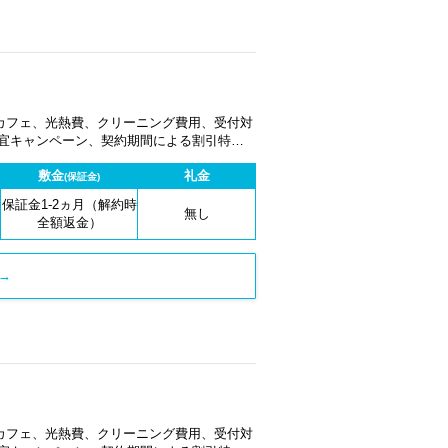
カフェ、光熱費、クリーニング費用、受付対
適宜キャンペーン、契約期間による割引特典
敷金
礼金
(保証金)
保証金1-2ヵ月（解約時
無し
全額返金）
→
カフェ、光熱費、クリーニング費用、受付対