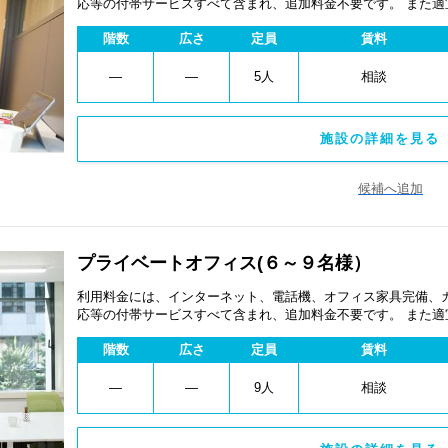
応等の付帯サービスすべて含まれ、追加料金不要です。 また
あります。
階数
広さ
定員
賃料
―
―
5人
相談
施設の詳細を見る 
候補へ追加
プライベートオフィス(６～９名様）
利用料金には、インターネット、電話機、オフィス家具完備、
応等の付帯サービスすべて含まれ、追加料金不要です。 また
あります。
階数
広さ
定員
賃料
―
―
9人
相談