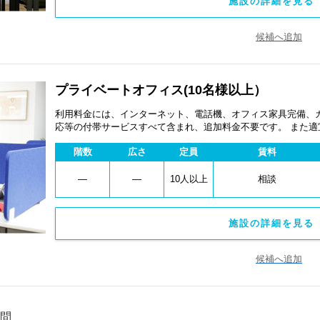
施設の詳細を見る 
候補へ追加
プライベートオフィス(10名様以上）
利用料金には、インターネット、電話機、オフィス家具完備、
応等の付帯サービスすべて含まれ、追加料金不要です。 また
あります。
階数
広さ
定員
賃料
―
―
10人以上
相談
施設の詳細を見る 
候補へ追加
問