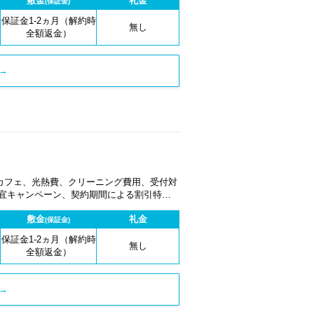
敷金
礼金
(保証金)
保証金1-2ヵ月（解約時
無し
全額返金）
→
カフェ、光熱費、クリーニング費用、受付対
適宜キャンペーン、契約期間による割引特典
敷金
礼金
(保証金)
保証金1-2ヵ月（解約時
無し
全額返金）
→