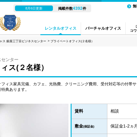
無
4392
8月6日更新
掲載件数
件
レンタルオフィス
バーチャルオフィス
コワ
ャス 銀座三丁目ビジネスセンター
プライベートオフィス(２名様）
スセンター
ィス(２名様）
オフィス家具完備、カフェ、光熱費、クリーニング費用、受付対応等の付帯サ
引特典あります。
賃料
相談
敷金
保証金1-2
(保証金)