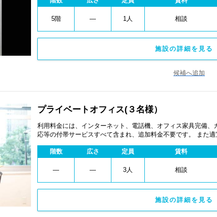
階数
広さ
定員
賃料
5階
―
1人
相談
施設の詳細を見る 
候補へ追加
プライベートオフィス(３名様）
利用料金には、インターネット、電話機、オフィス家具完備、
応等の付帯サービスすべて含まれ、追加料金不要です。 また
あります。
階数
広さ
定員
賃料
―
―
3人
相談
施設の詳細を見る 