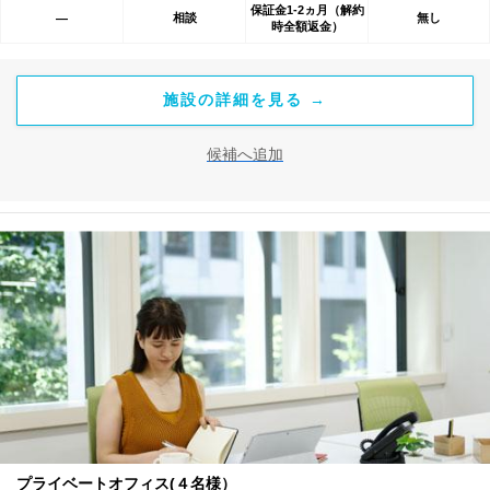
保証金1-2ヵ月（解約
相談
無し
―
時全額返金）
施設の詳細を見る →
候補へ追加
プライベートオフィス(４名様）