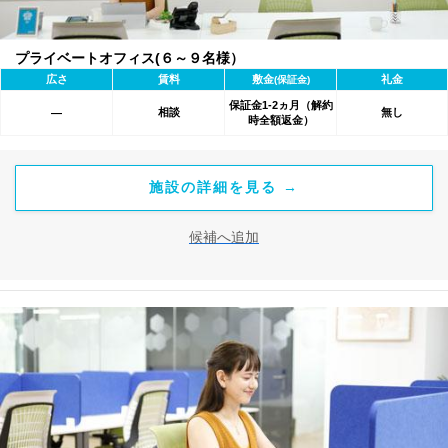
プライベートオフィス(６～９名様）
広さ
賃料
敷金
礼金
(保証金)
保証金1-2ヵ月（解約
相談
無し
―
時全額返金）
施設の詳細を見る →
候補へ追加