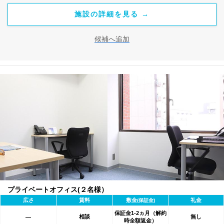
施設の詳細を見る →
候補へ追加
プライベートオフィス(２名様）
広さ
賃料
敷金
礼金
(保証金)
保証金1-2ヵ月（解約
相談
無し
―
時全額返金）