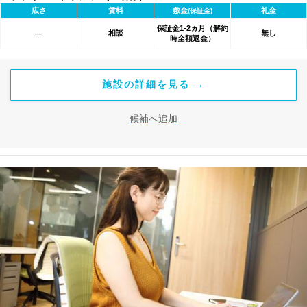
広さ
賃料
敷金
礼金
(保証金)
保証金1-2ヵ月（解約
相談
無し
―
時全額返金）
施設の詳細を見る →
候補へ追加