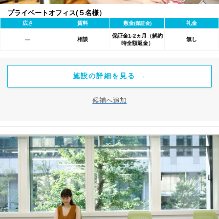
プライベートオフィス(５名様）
広さ
賃料
敷金
礼金
(保証金)
保証金1-2ヵ月（解約
相談
無し
―
時全額返金）
施設の詳細を見る →
候補へ追加