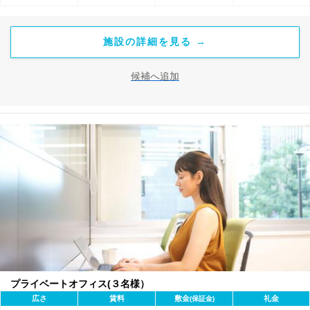
施設の詳細を見る →
候補へ追加
プライベートオフィス(３名様）
広さ
賃料
敷金
礼金
(保証金)