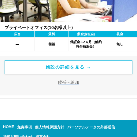
プライベートオフィス(10名様以上）
広さ
賃料
敷金
礼金
(保証金)
保証金1-2ヵ月（解約
相談
無し
―
時全額返金）
施設の詳細を見る →
候補へ追加
HOME
免責事項
個人情報保護方針
パーソナルデータの外部送信
掲載お問い合わせ
運営会社