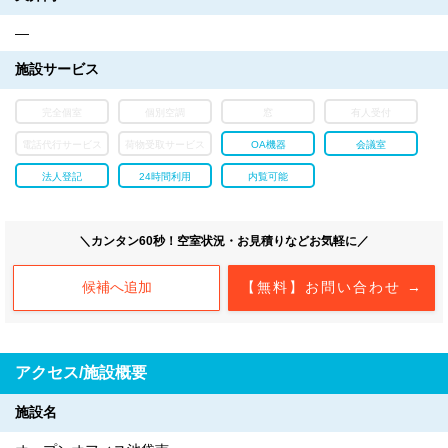
―
施設サービス
完全個室
個別空調
窓
有人受付
電話代行サービス
荷物受取サービス
OA機器
会議室
法人登記
24時間利用
内覧可能
＼カンタン60秒！空室状況・お見積りなどお気軽に／
候補へ追加
【無料】お問い合わせ →
アクセス/施設概要
施設名