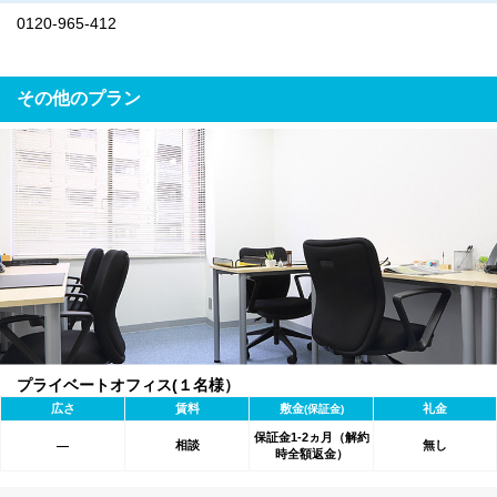
0120-965-412
その他のプラン
プライベートオフィス(１名様）
広さ
賃料
敷金
礼金
(保証金)
保証金1-2ヵ月（解約
相談
無し
―
時全額返金）