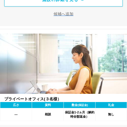
候補へ追加
プライベートオフィス(３名様）
広さ
賃料
敷金
礼金
(保証金)
保証金1-2ヵ月（解約
相談
無し
―
時全額返金）