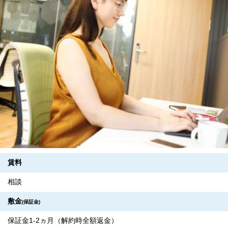
賃料
相談
敷金
(保証金)
保証金1-2ヵ月（解約時全額返金）