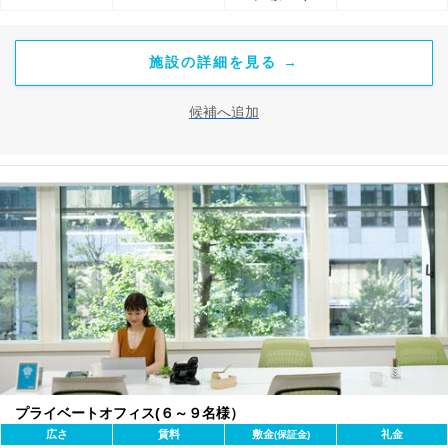
施設の詳細を見る →
候補へ追加
プライベートオフィス(６～９名様）
広さ
賃料
敷金
礼金
(保証金)