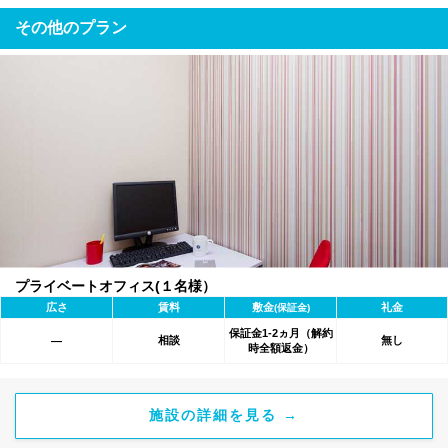
その他のプラン
プライベートオフィス(１名様）
広さ
賃料
敷金
礼金
(保証金)
保証金1-2ヵ月（解約
相談
無し
―
時全額返金）
施設の詳細を見る →