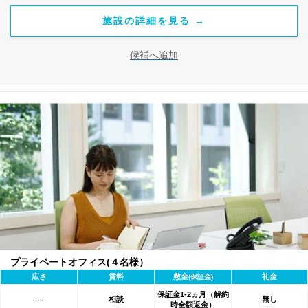
施設の詳細を見る →
候補へ追加
プライベートオフィス(４名様）
広さ
賃料
敷金
礼金
(保証金)
保証金1-2ヵ月（解約
相談
無し
―
時全額返金）