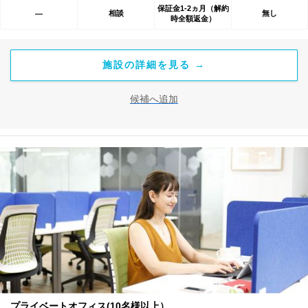
保証金1-2ヵ月（解約
相談
無し
―
時全額返金）
施設の詳細を見る →
候補へ追加
プライベートオフィス(10名様以上）