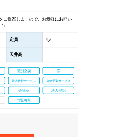
をご提案しますので、お気軽にお問い
い。
定員
4人
天井高
―
個別空調
窓
電話代行サービス
荷物受取サービス
会議室
法人登記
内覧可能