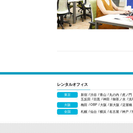
レンタルオフィス
東京
新宿
渋谷
青山
丸の内
虎ノ門
五反田
目黒
神田
御茶ノ水
浅
OBP
大阪
梅田
大阪
新大阪
淀屋橋
全国
札幌
仙台
横浜
名古屋
神戸