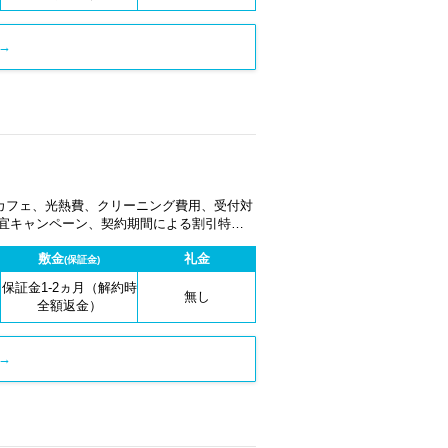
→
カフェ、光熱費、クリーニング費用、受付対
適宜キャンペーン、契約期間による割引特典
敷金
礼金
(保証金)
保証金1-2ヵ月（解約時
無し
全額返金）
→