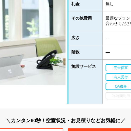
礼金
無し
その他費用
最適なプラン
合わせくださ
広さ
―
階数
―
施設サービス
完全個室
有人受付
OA機器
24時間利用
＼カンタン60秒！空室状況・お見積りなどお気軽に／