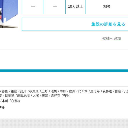
―
―
10人以上
相談
施設の詳細を見る 
候補へ追加
赤坂
銀座
品川
秋葉原
上野
池袋
中野
豊洲
代々木
恵比寿
表参道
原宿
八
草
日暮里
高田馬場
大塚
荻窪
吉祥寺
有明
本町
心斎橋
博多