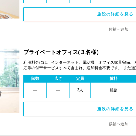
施設の詳細を見る 
候補へ追加
プライベートオフィス(３名様）
利用料金には、インターネット、電話機、オフィス家具完備、
応等の付帯サービスすべて含まれ、追加料金不要です。 また
あります。
階数
広さ
定員
賃料
―
―
3人
相談
施設の詳細を見る 
候補へ追加