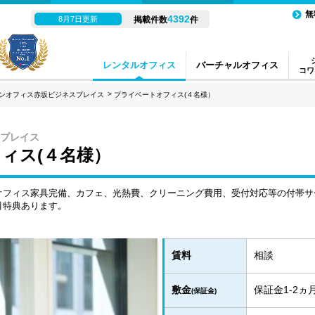
無
4392
8月7日更新
掲載件数
件
レンタルオフィス
バーチャルオフィス
コワ
ンオフィス赤坂ビジネスプレイス
プライベートオフィス(４名様）
プレイス
ィス(４名様）
オフィス家具完備、カフェ、光熱費、クリーニング費用、受付対応等の付帯サ
引特典あります。
賃料
相談
敷金
保証金1-2
(保証金)