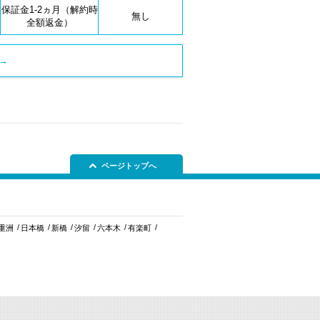
保証金1-2ヵ月（解約時
無し
全額返金）
→
ページトップへ
重洲
日本橋
新橋
汐留
六本木
有楽町