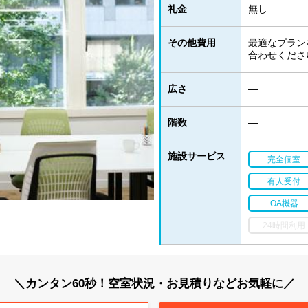
礼金
無し
その他費用
最適なプラン
合わせくださ
広さ
―
階数
―
施設サービス
完全個室
有人受付
OA機器
24時間利用
＼カンタン60秒！空室状況・お見積りなどお気軽に／