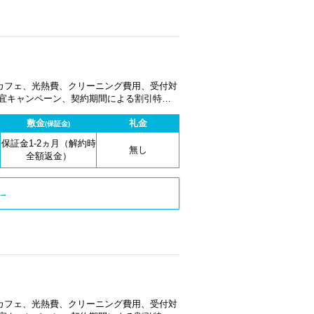
カフェ、光熱費、クリーニング費用、受付対
適宜キャンペーン、契約期間による割引特典
敷金
礼金
(保証金)
保証金1-2ヵ月（解約時
無し
全額返金）
→
カフェ、光熱費、クリーニング費用、受付対