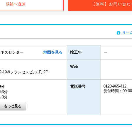
候補へ追加
【無料】お問い合わ
リー
ジネスセンター
地図を見る
竣工年
ー
Web
9-9フランセスビル1F, 2F
0120-965-412
9分
電話番号
受付時間：09:0
歩3分
歩3分