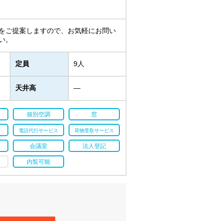
をご提案しますので、お気軽にお問い
い。
定員
9人
天井高
―
個別空調
窓
電話代行サービス
荷物受取サービス
会議室
法人登記
内覧可能