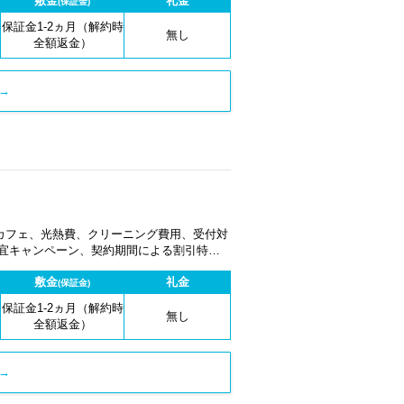
敷金
礼金
(保証金)
保証金1-2ヵ月（解約時
無し
全額返金）
→
カフェ、光熱費、クリーニング費用、受付対
適宜キャンペーン、契約期間による割引特典
敷金
礼金
(保証金)
保証金1-2ヵ月（解約時
無し
全額返金）
→