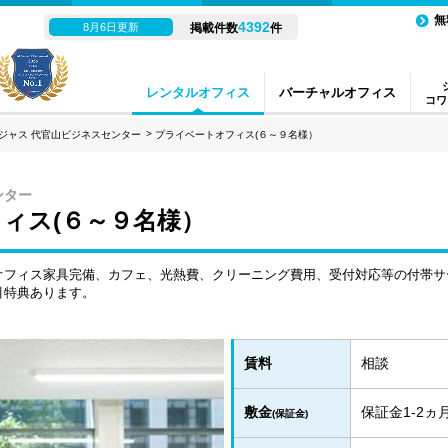
無
4392
8月6日更新
掲載件数
件
レンタルオフィス
バーチャルオフィス
コワ
ジャス 代官山ビジネスセンター
プライベートオフィス(６～９名様）
ンター
ィス(６～９名様）
オフィス家具完備、カフェ、光熱費、クリーニング費用、受付対応等の付帯サ
引特典あります。
賃料
相談
敷金
保証金1-2
(保証金)