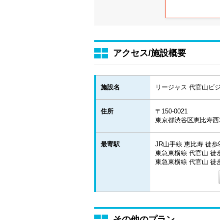
アクセス/施設概要
施設名
リージャス 代官山ビ
住所
〒150-0021
東京都渋谷区恵比寿西2-1
最寄駅
JR山手線 恵比寿 徒歩
東急東横線 代官山 徒
東急東横線 代官山 徒
その他のプラン