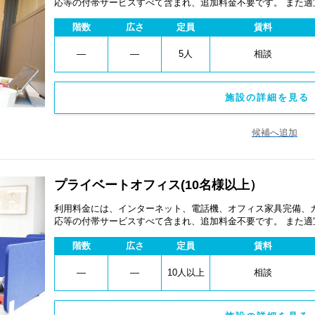
応等の付帯サービスすべて含まれ、追加料金不要です。 また
あります。
階数
広さ
定員
賃料
―
―
5人
相談
施設の詳細を見る 
候補へ追加
プライベートオフィス(10名様以上）
利用料金には、インターネット、電話機、オフィス家具完備、
応等の付帯サービスすべて含まれ、追加料金不要です。 また
あります。
階数
広さ
定員
賃料
―
―
10人以上
相談