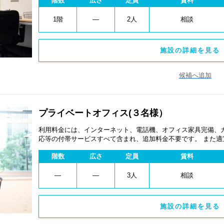
階数
広さ
定員
賃料
1階
―
2人
相談
施設の詳細を見る 
候補へ追加
プライベートオフィス(３名様）
利用料金には、インターネット、電話機、オフィス家具完備、
応等の付帯サービスすべて含まれ、追加料金不要です。 また
あります。
階数
広さ
定員
賃料
―
―
3人
相談
施設の詳細を見る 