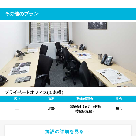
その他のプラン
プライベートオフィス(１名様）
広さ
賃料
敷金
礼金
(保証金)
保証金1-2ヵ月（解約
相談
無し
―
時全額返金）
施設の詳細を見る →