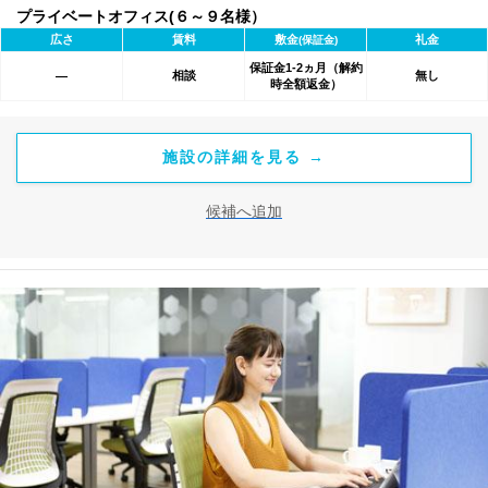
プライベートオフィス(６～９名様）
広さ
賃料
敷金
礼金
(保証金)
保証金1-2ヵ月（解約
相談
無し
―
時全額返金）
施設の詳細を見る →
候補へ追加