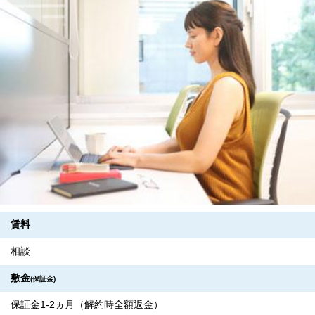
賃料
相談
敷金
(保証金)
保証金1-2ヵ月（解約時全額返金）