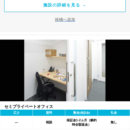
施設の詳細を見る →
候補へ追加
セミプライベートオフィス
広さ
賃料
敷金
礼金
(保証金)
保証金1-2ヵ月（解約
相談
無し
―
時全額返金）