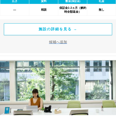
広さ
賃料
敷金
礼金
(保証金)
保証金1-2ヵ月（解約
相談
無し
―
時全額返金）
施設の詳細を見る →
候補へ追加