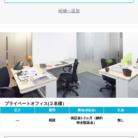
候補へ追加
プライベートオフィス(２名様）
広さ
賃料
敷金
礼金
(保証金)
保証金1-2ヵ月（解約
相談
無し
―
時全額返金）