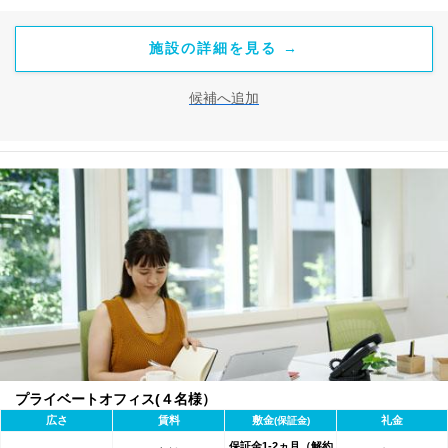
施設の詳細を見る →
候補へ追加
プライベートオフィス(４名様）
広さ
賃料
敷金
礼金
(保証金)
保証金1-2ヵ月（解約