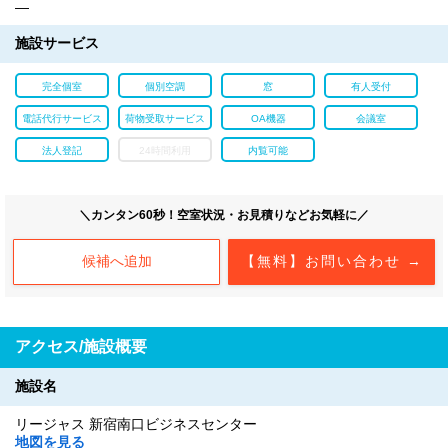
―
施設サービス
完全個室
個別空調
窓
有人受付
電話代行サービス
荷物受取サービス
OA機器
会議室
法人登記
24時間利用
内覧可能
＼カンタン60秒！空室状況・お見積りなどお気軽に／
候補へ追加
【無料】お問い合わせ →
アクセス/施設概要
施設名
リージャス 新宿南口ビジネスセンター
地図を見る