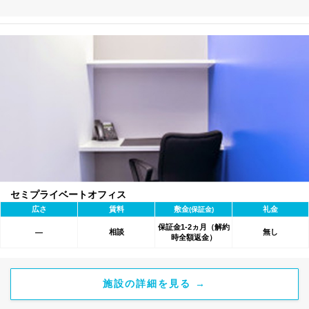
セミプライベートオフィス
広さ
賃料
敷金
礼金
(保証金)
保証金1-2ヵ月（解約
相談
無し
―
時全額返金）
施設の詳細を見る →