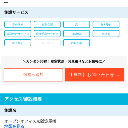
―
施設サービス
完全個室
個別空調
窓
有人受付
電話代行サービス
荷物受取サービス
OA機器
会議室
法人登記
24時間利用
内覧可能
＼カンタン60秒！空室状況・お見積りなどお気軽に／
候補へ追加
【無料】お問い合わせ →
アクセス/施設概要
施設名
オープンオフィス京阪淀屋橋
地図を見る