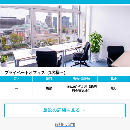
プライベートオフィス（1名様～）
広さ
賃料
敷金
礼金
(保証金)
保証金1-2ヵ月（解約
相談
無し
―
時全額返金）
施設の詳細を見る →
候補へ追加