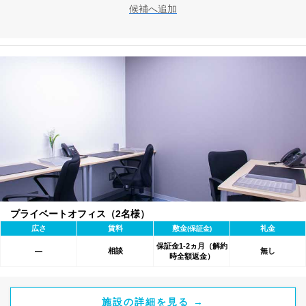
候補へ追加
プライベートオフィス（2名様）
広さ
賃料
敷金
礼金
(保証金)
保証金1-2ヵ月（解約
相談
無し
―
時全額返金）
施設の詳細を見る →