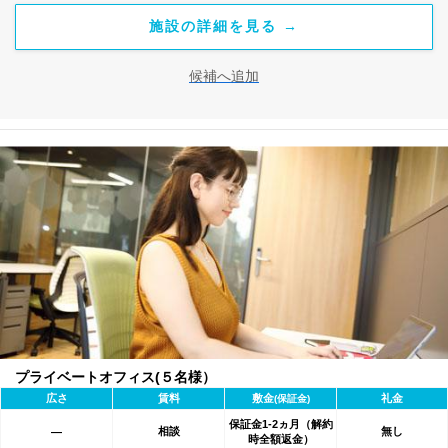
施設の詳細を見る →
候補へ追加
プライベートオフィス(５名様）
広さ
賃料
敷金
礼金
(保証金)
保証金1-2ヵ月（解約
相談
無し
―
時全額返金）