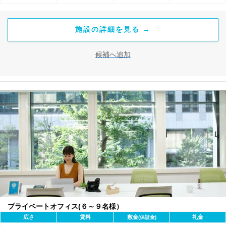
施設の詳細を見る →
候補へ追加
プライベートオフィス(６～９名様）
広さ
賃料
敷金
礼金
(保証金)