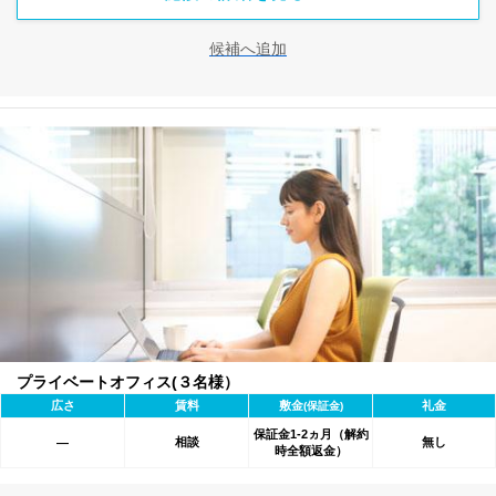
候補へ追加
プライベートオフィス(３名様）
広さ
賃料
敷金
礼金
(保証金)
保証金1-2ヵ月（解約
相談
無し
―
時全額返金）