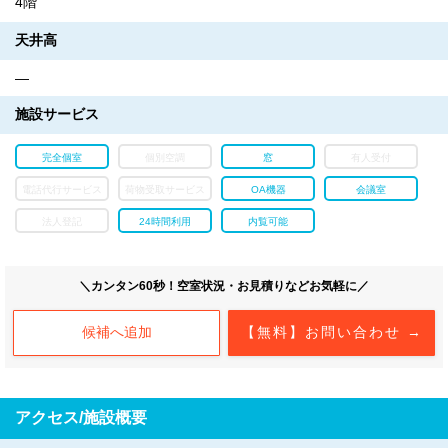
4階
天井高
―
施設サービス
完全個室
個別空調
窓
有人受付
電話代行サービス
荷物受取サービス
OA機器
会議室
法人登記
24時間利用
内覧可能
＼カンタン60秒！空室状況・お見積りなどお気軽に／
候補へ追加
【無料】お問い合わせ →
アクセス/施設概要