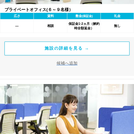
プライベートオフィス(６～９名様）
広さ
賃料
敷金
礼金
(保証金)
保証金1-2ヵ月（解約
相談
無し
―
時全額返金）
施設の詳細を見る →
候補へ追加