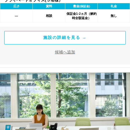
プライベートオフィス(５名様）
広さ
賃料
敷金
礼金
(保証金)
保証金1-2ヵ月（解約
相談
無し
―
時全額返金）
施設の詳細を見る →
候補へ追加