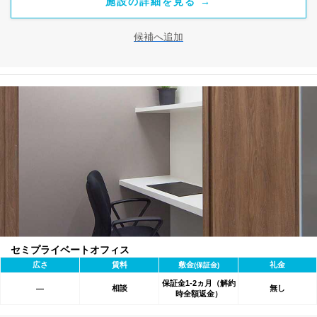
施設の詳細を見る →
候補へ追加
セミプライベートオフィス
広さ
賃料
敷金
礼金
(保証金)
保証金1-2ヵ月（解約
相談
無し
―
時全額返金）