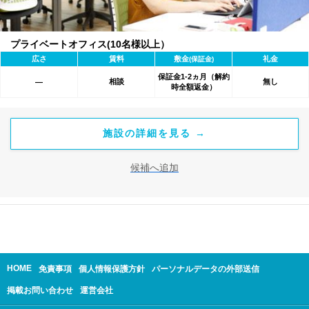
プライベートオフィス(10名様以上）
広さ
賃料
敷金
礼金
(保証金)
保証金1-2ヵ月（解約
相談
無し
―
時全額返金）
施設の詳細を見る →
候補へ追加
HOME
免責事項
個人情報保護方針
パーソナルデータの外部送信
掲載お問い合わせ
運営会社