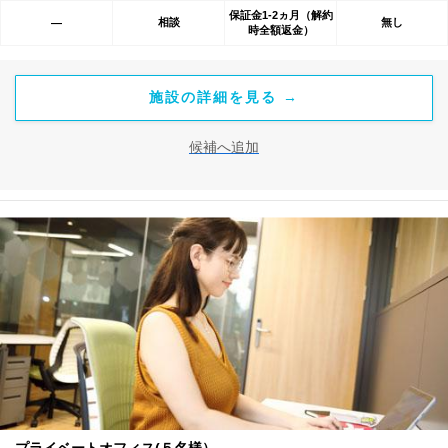
保証金1-2ヵ月（解約
相談
無し
―
時全額返金）
施設の詳細を見る →
候補へ追加