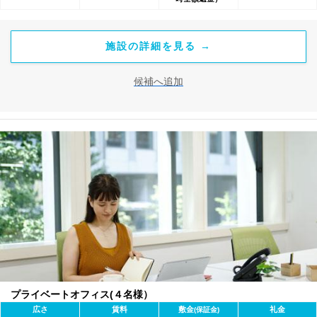
施設の詳細を見る →
候補へ追加
プライベートオフィス(４名様）
広さ
賃料
敷金
礼金
(保証金)