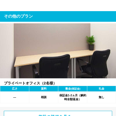
その他のプラン
プライベートオフィス（2名様）
広さ
賃料
敷金
礼金
(保証金)
保証金1-2ヵ月（解約
相談
無し
―
時全額返金）