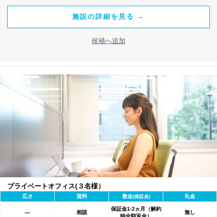
施設の詳細を見る →
候補へ追加
プライベートオフィス(３名様）
広さ
賃料
敷金
礼金
(保証金)
保証金1-2ヵ月（解約
相談
無し
―
時全額返金）