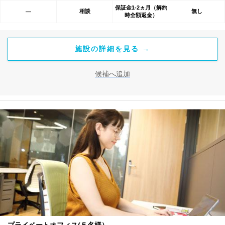
保証金1-2ヵ月（解約
相談
無し
―
時全額返金）
施設の詳細を見る →
候補へ追加