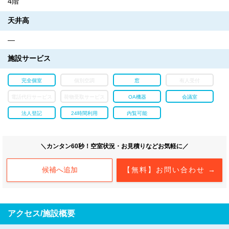
4階
天井高
―
施設サービス
完全個室
個別空調
窓
有人受付
電話代行サービス
荷物受取サービス
OA機器
会議室
法人登記
24時間利用
内覧可能
＼カンタン60秒！空室状況・お見積りなどお気軽に／
候補へ追加
【無料】お問い合わせ →
アクセス/施設概要