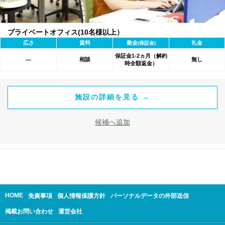
プライベートオフィス(10名様以上）
広さ
賃料
敷金
礼金
(保証金)
保証金1-2ヵ月（解約
相談
無し
―
時全額返金）
施設の詳細を見る →
候補へ追加
HOME
免責事項
個人情報保護方針
パーソナルデータの外部送信
掲載お問い合わせ
運営会社