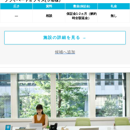
プライベートオフィス(５名様）
広さ
賃料
敷金
礼金
(保証金)
保証金1-2ヵ月（解約
相談
無し
―
時全額返金）
施設の詳細を見る →
候補へ追加