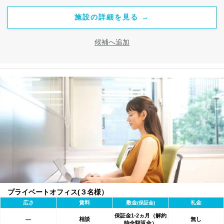
施設の詳細を見る →
候補へ追加
プライベートオフィス(３名様）
広さ
賃料
敷金
礼金
(保証金)
保証金1-2ヵ月（解約
相談
無し
―
時全額返金）