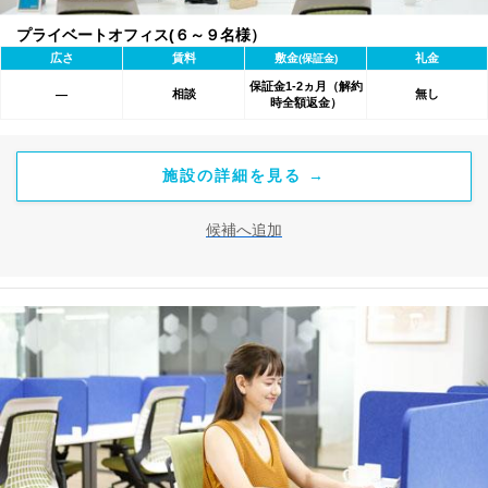
プライベートオフィス(６～９名様）
広さ
賃料
敷金
礼金
(保証金)
保証金1-2ヵ月（解約
相談
無し
―
時全額返金）
施設の詳細を見る →
候補へ追加