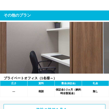
その他のプラン
プライベートオフィス（1名様～）
広さ
賃料
敷金
礼金
(保証金)
保証金1-2ヵ月（解約
相談
無し
―
時全額返金）