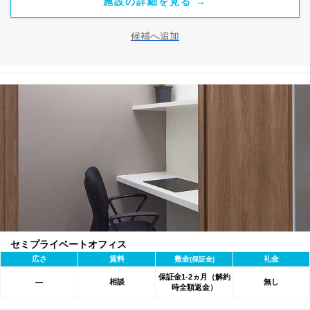
施設の詳細を見る →
候補へ追加
セミプライベートオフィス
広さ
賃料
敷金
礼金
(保証金)
保証金1-2ヵ月（解約
相談
無し
―
時全額返金）