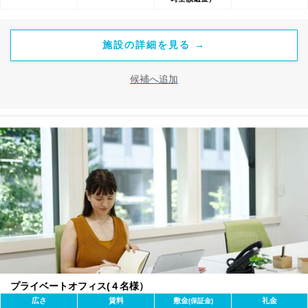
施設の詳細を見る →
候補へ追加
プライベートオフィス(４名様）
広さ
賃料
敷金
礼金
(保証金)