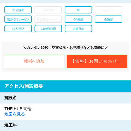
完全個室
個別空調
窓
有人受付
電話代行サービス
荷物受取サービス
OA機器
会議室
法人登記
24時間利用
内覧可能
＼カンタン60秒！空室状況・お見積りなどお気軽に／
候補へ追加
【無料】お問い合わせ →
アクセス/施設概要
施設名
THE HUB 高輪
地図を見る
竣工年