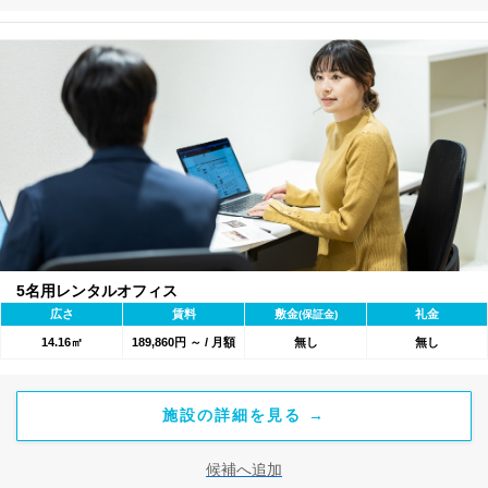
5名用レンタルオフィス
広さ
賃料
敷金
礼金
(保証金)
14.16㎡
189,860円 ～ / 月額
無し
無し
施設の詳細を見る →
候補へ追加