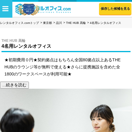
保存した候補を見る
レンタルオフィス.comトップ
東京都
品川
THE HUB 高輪
4名用レンタルオフィス
THE HUB 高輪
4名用レンタルオフィス
★初期費用０円★契約拠点はもちろん全国80拠点以上あるTHE
HUBのラウンジ等が無料で使える★さらに提携施設を含めた全
1800のワークスペースが利用可能★
...続きを読む