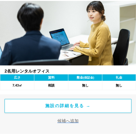
2名用レンタルオフィス
広さ
賃料
敷金
礼金
(保証金)
7.43㎡
相談
無し
無し
施設の詳細を見る →
候補へ追加