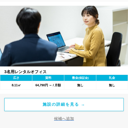
3名用レンタルオフィス
広さ
賃料
敷金
礼金
(保証金)
8.11㎡
64,790円 ～ / 月額
無し
無し
施設の詳細を見る →
候補へ追加