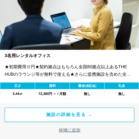
3名用レンタルオフィス
★初期費用０円★契約拠点はもちろん全国80拠点以上あるTHE
HUBのラウンジ等が無料で使える★さらに提携施設を含めた全
1800のワークスペースが利用可能★
広さ
賃料
敷金
礼金
(保証金)
5.44㎡
72,380円 ～ / 月額
無し
無し
施設の詳細を見る →
候補に追加