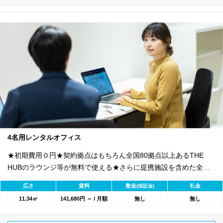
4名用レンタルオフィス
★初期費用０円★契約拠点はもちろん全国80拠点以上あるTHE
HUBのラウンジ等が無料で使える★さらに提携施設を含めた全
1800のワークスペースが利用可能★
広さ
賃料
敷金
礼金
(保証金)
11.34㎡
141,680円 ～ / 月額
無し
無し