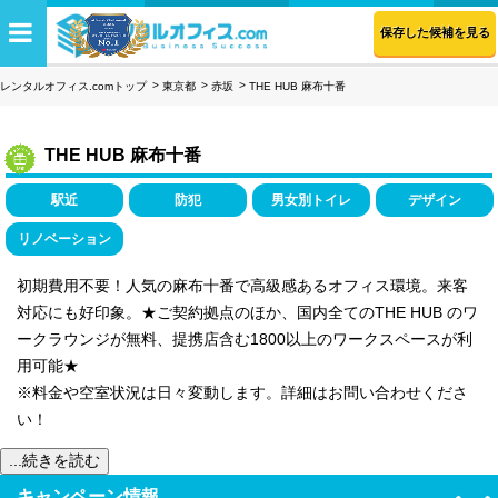
保存した候補を見る
レンタルオフィス.comトップ
東京都
赤坂
THE HUB 麻布十番
THE HUB 麻布十番
駅近
防犯
男女別トイレ
デザイン
リノベーション
初期費用不要！人気の麻布十番で高級感あるオフィス環境。来客
対応にも好印象。★ご契約拠点のほか、国内全てのTHE HUB のワ
ークラウンジが無料、提携店含む1800以上のワークスペースが利
用可能★
※料金や空室状況は日々変動します。詳細はお問い合わせくださ
い！
...続きを読む
キャンペーン情報