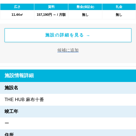
1800のワークスペースが利用可能★
広さ
賃料
敷金
礼金
(保証金)
11.44㎡
157,190円 ～ / 月額
無し
無し
施設の詳細を見る →
候補に追加
施設情報詳細
施設名
THE HUB 麻布十番
竣工年
ー
住所