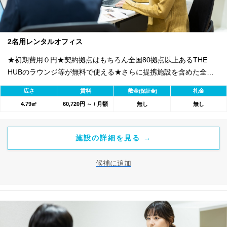
2名用レンタルオフィス
★初期費用０円★契約拠点はもちろん全国80拠点以上あるTHE
HUBのラウンジ等が無料で使える★さらに提携施設を含めた全
1800のワークスペースが利用可能★
広さ
賃料
敷金
礼金
(保証金)
4.79㎡
60,720円 ～ / 月額
無し
無し
施設の詳細を見る →
候補に追加