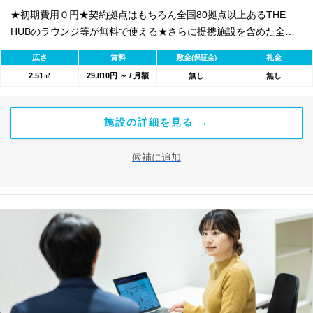
★初期費用０円★契約拠点はもちろん全国80拠点以上あるTHE
HUBのラウンジ等が無料で使える★さらに提携施設を含めた全
1800のワークスペースが利用可能★
広さ
賃料
敷金
礼金
(保証金)
2.51㎡
29,810円 ～ / 月額
無し
無し
施設の詳細を見る →
候補に追加