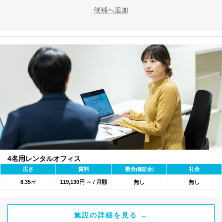
候補へ追加
4名用レンタルオフィス
広さ
賃料
敷金
礼金
(保証金)
8.35㎡
119,130円 ～ / 月額
無し
無し
施設の詳細を見る →