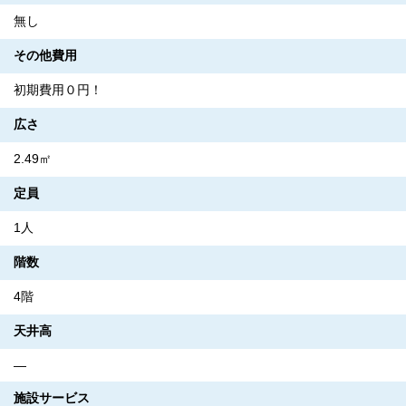
無し
その他費用
初期費用０円！
広さ
2.49㎡
定員
1人
階数
4階
天井高
―
施設サービス