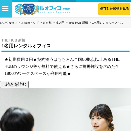
保存した候補を見る
レンタルオフィス.comトップ
東京都
虎ノ門
THE HUB 新橋
1名用レンタルオフィス
THE HUB 新橋
1名用レンタルオフィス
★初期費用０円★契約拠点はもちろん全国80拠点以上あるTHE
HUBのラウンジ等が無料で使える★さらに提携施設を含めた全
1800のワークスペースが利用可能★
...続きを読む