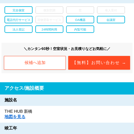
完全個室
個別空調
窓
有人受付
電話代行サービス
荷物受取サービス
OA機器
会議室
法人登記
24時間利用
内覧可能
＼カンタン60秒！空室状況・お見積りなどお気軽に／
候補へ追加
【無料】お問い合わせ →
アクセス/施設概要
施設名
THE HUB 新橋
地図を見る
竣工年