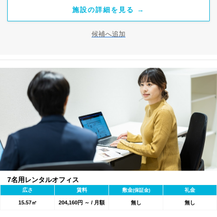
施設の詳細を見る →
候補へ追加
7名用レンタルオフィス
広さ
賃料
敷金
礼金
(保証金)
15.57㎡
204,160円 ～ / 月額
無し
無し