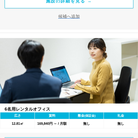
施設の詳細を見る →
候補へ追加
6名用レンタルオフィス
広さ
賃料
敷金
礼金
(保証金)
12.81㎡
169,840円 ～ / 月額
無し
無し