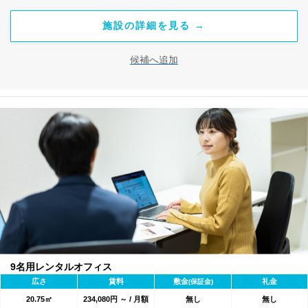
施設の詳細を見る →
候補へ追加
9名用レンタルオフィス
広さ
賃料
敷金
礼金
(保証金)
20.75㎡
234,080円 ～ / 月額
無し
無し