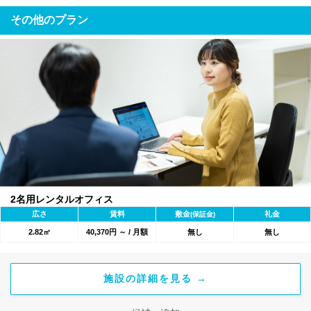
その他のプラン
2名用レンタルオフィス
広さ
賃料
敷金
礼金
(保証金)
2.82㎡
40,370円 ～ / 月額
無し
無し
施設の詳細を見る →