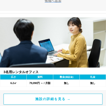
候補へ追加
3名用レンタルオフィス
広さ
賃料
敷金
礼金
(保証金)
6.2㎡
79,090円 ～ / 月額
無し
無し
施設の詳細を見る →