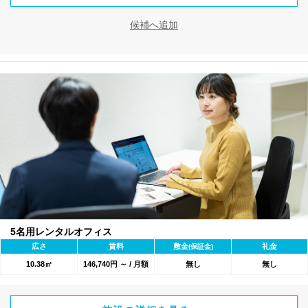
候補へ追加
5名用レンタルオフィス
広さ
賃料
敷金
礼金
(保証金)
10.38㎡
146,740円 ～ / 月額
無し
無し