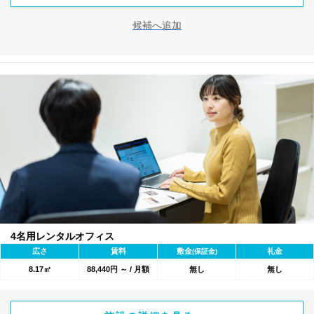
候補へ追加
4名用レンタルオフィス
広さ
賃料
敷金
礼金
(保証金)
8.17㎡
88,440円 ～ / 月額
無し
無し