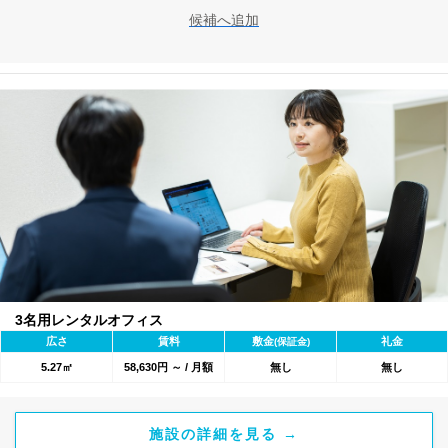
候補へ追加
3名用レンタルオフィス
広さ
賃料
敷金
礼金
(保証金)
5.27㎡
58,630円 ～ / 月額
無し
無し
施設の詳細を見る →