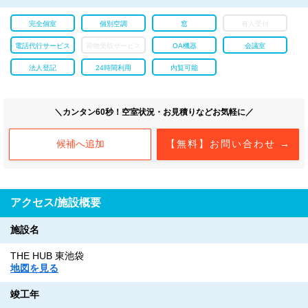
完全個室
個別空調
窓
有人受付
電話代行サービス
荷物受取サービス
OA機器
会議室
法人登記
24時間利用
内覧可能
＼カンタン60秒！空室状況・お見積りなどお気軽に／
候補へ追加
【無料】お問い合わせ →
アクセス/施設概要
施設名
THE HUB 東池袋
地図を見る
竣工年