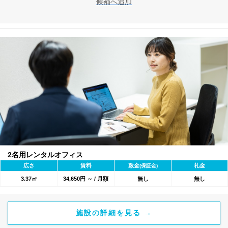
候補へ追加
2名用レンタルオフィス
広さ
賃料
敷金
礼金
(保証金)
3.37㎡
34,650円 ～ / 月額
無し
無し
施設の詳細を見る →