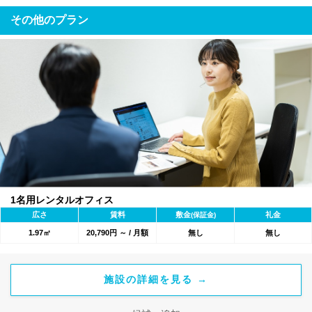
その他のプラン
1名用レンタルオフィス
広さ
賃料
敷金
礼金
(保証金)
1.97㎡
20,790円 ～ / 月額
無し
無し
施設の詳細を見る →