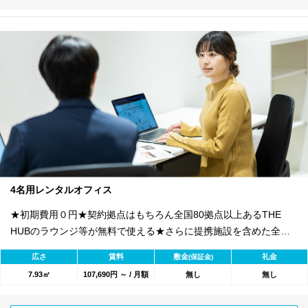
4名用レンタルオフィス
★初期費用０円★契約拠点はもちろん全国80拠点以上あるTHE
HUBのラウンジ等が無料で使える★さらに提携施設を含めた全
1800のワークスペースが利用可能★
広さ
賃料
敷金
礼金
(保証金)
7.93㎡
107,690円 ～ / 月額
無し
無し