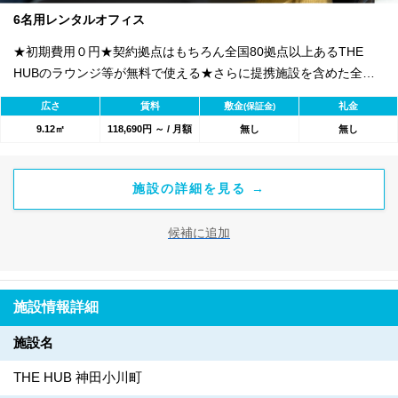
6名用レンタルオフィス
★初期費用０円★契約拠点はもちろん全国80拠点以上あるTHE
HUBのラウンジ等が無料で使える★さらに提携施設を含めた全
1800のワークスペースが利用可能★
広さ
賃料
敷金
礼金
(保証金)
9.12㎡
118,690円 ～ / 月額
無し
無し
施設の詳細を見る →
候補に追加
施設情報詳細
施設名
THE HUB 神田小川町