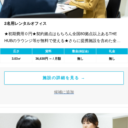
2名用レンタルオフィス
★初期費用０円★契約拠点はもちろん全国80拠点以上あるTHE
HUBのラウンジ等が無料で使える★さらに提携施設を含めた全
1800のワークスペースが利用可能★
広さ
賃料
敷金
礼金
(保証金)
3.03㎡
36,630円 ～ / 月額
無し
無し
施設の詳細を見る →
候補に追加