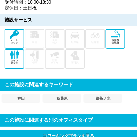
受付時間：10:00-18:30
定休日：土日祝
施設サービス
オート
免震
施設内
耐震
駐車場
駐輪場
ロック
制振
喫煙所
トイレ
入退室
監視
警備員
男女別
管理
カメラ
この施設に関連するキーワード
神田
秋葉原
御茶ノ水
この施設に関連する別のオフィスタイプ
コワーキングプランを見る