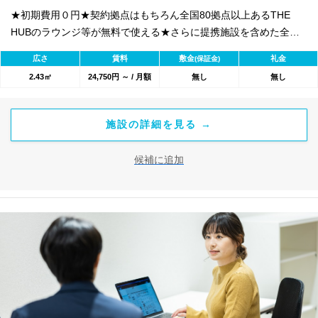
★初期費用０円★契約拠点はもちろん全国80拠点以上あるTHE
HUBのラウンジ等が無料で使える★さらに提携施設を含めた全
1800のワークスペースが利用可能★
広さ
賃料
敷金
礼金
(保証金)
2.43㎡
24,750円 ～ / 月額
無し
無し
施設の詳細を見る →
候補に追加