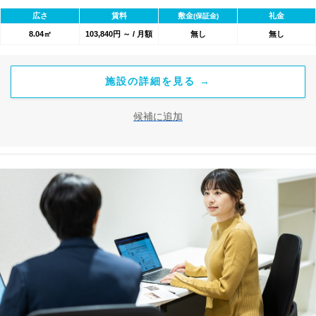
1800のワークスペースが利用可能★
広さ
賃料
敷金
礼金
(保証金)
8.04㎡
103,840円 ～ / 月額
無し
無し
施設の詳細を見る →
候補に追加