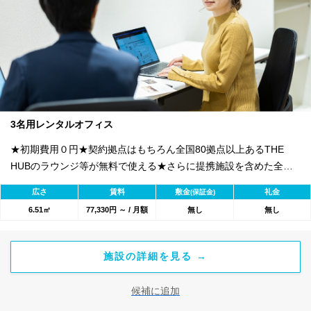
3名用レンタルオフィス
★初期費用０円★契約拠点はもちろん全国80拠点以上あるTHE
HUBのラウンジ等が無料で使える★さらに提携施設を含めた全
1800のワークスペースが利用可能★
広さ
賃料
敷金
礼金
(保証金)
6.51㎡
77,330円 ～ / 月額
無し
無し
施設の詳細を見る →
候補に追加