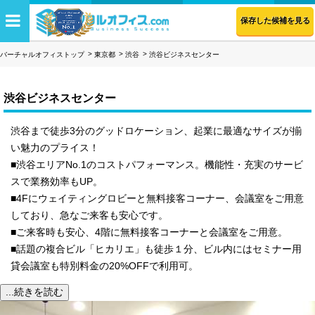
保存した候補を見る
バーチャルオフィストップ
東京都
渋谷
渋谷ビジネスセンター
渋谷ビジネスセンター
渋谷まで徒歩3分のグッドロケーション、起業に最適なサイズが揃
い魅力のプライス！
■渋谷エリアNo.1のコストパフォーマンス。機能性・充実のサービ
スで業務効率もUP。
■4Fにウェイティングロビーと無料接客コーナー、会議室をご用意
しており、急なご来客も安心です。
■ご来客時も安心、4階に無料接客コーナーと会議室をご用意。
■話題の複合ビル「ヒカリエ」も徒歩１分、ビル内にはセミナー用
貸会議室も特別料金の20%OFFで利用可。
...続きを読む