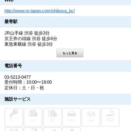
http://www.ro-japan.com/shibuya_bc/
最寄駅
JR山手線 渋谷 徒歩3分
京王井の頭線 渋谷 徒歩6分
東急東横線 渋谷 徒歩3分
電話番号
03-5213-0477
受付時間：10:00〜18:00
定休日：土・日・祝
施設サービス
オート
免震
施設内
耐震
駐車場
駐輪場
ロック
制振
喫煙所