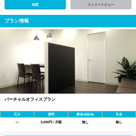
地図
ストリートビュー
プラン情報
バーチャルオフィスプラン
広さ
賃料
敷金
礼金
(保証金)
―
5,000円 / 月額
無し
無し