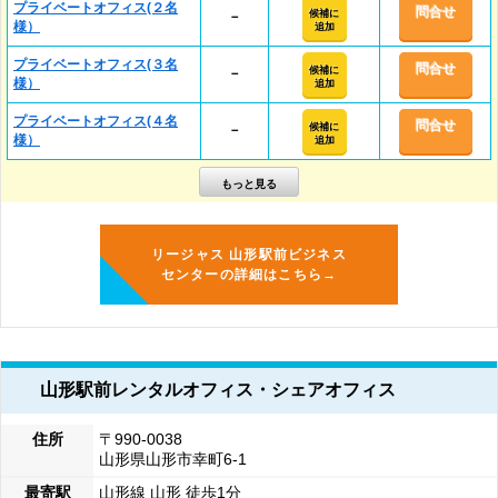
プライベートオフィス(２名
問合せ
候補に
－
様）
追加
プライベートオフィス(３名
問合せ
候補に
－
様）
追加
プライベートオフィス(４名
問合せ
候補に
－
様）
追加
リージャス 山形駅前ビジネス
センターの詳細はこちら→
山形駅前レンタルオフィス・シェアオフィス
住所
〒990-0038
山形県山形市幸町6-1
最寄駅
山形線 山形 徒歩1分