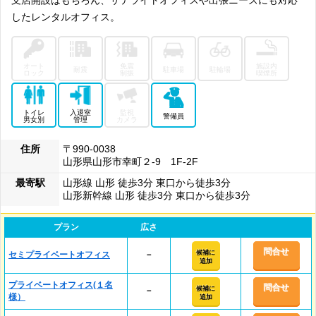
支店開設はもちろん、サテライトオフィスや出張ニーズにも対応
したレンタルオフィス。
オート
免震
施設内
耐震
駐車場
駐輪場
ロック
制振
喫煙所
トイレ
入退室
監視
警備員
男女別
管理
カメラ
住所
〒990-0038
山形県山形市幸町２‐9 1F-2F
最寄駅
山形線 山形 徒歩3分 東口から徒歩3分
山形新幹線 山形 徒歩3分 東口から徒歩3分
プラン
広さ
問合せ
候補に
セミプライベートオフィス
－
追加
プライベートオフィス(１名
問合せ
候補に
－
様）
追加