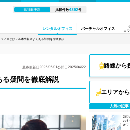
4392
8月8日更新
掲載件数
件
レンタルオフィス
バーチャルオフィス
コワ
オフィスとは？基本情報やよくある疑問を徹底解説
路線から
2025/05/01
2025/04/22
最終更新日
公開日
ある疑問を徹底解説
エリアから
人気の記事
渋谷
おす
オフ