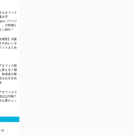
タルオフィス
最大手
gus（リージ
）」の特徴と
をご紹介！
全個室】大阪
すすめレンタ
フィスまとめ
アオフィス契
も貰える？補
、助成金の疑
説＆おすすめ
金
アオフィスで
登記は可能？
点も要チェッ
す
ース