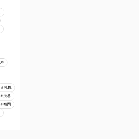
ス
田
比寿
＃札幌
＃渋谷
＃福岡
門