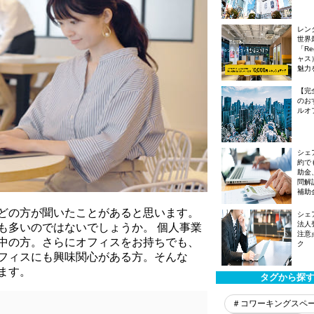
レン
世界
「Re
ャス
魅力
【完
のお
ルオ
シェ
約で
助金
問解
補助
どの方が聞いたことがあると思います。
シェ
法人
も多いのではないでしょうか。 個人事業
注意
中の方。さらにオフィスをお持ちでも、
ク
フィスにも興味関心がある方。そんな
ます。
タグから探
＃コワーキングスペ