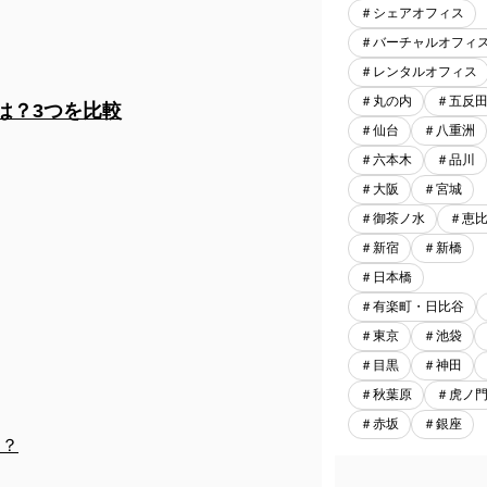
＃シェアオフィス
＃バーチャルオフィ
＃レンタルオフィス
＃丸の内
＃五反
は？3つを比較
＃仙台
＃八重洲
＃六本木
＃品川
＃大阪
＃宮城
＃御茶ノ水
＃恵
＃新宿
＃新橋
＃日本橋
＃有楽町・日比谷
＃東京
＃池袋
＃目黒
＃神田
＃秋葉原
＃虎ノ
＃赤坂
＃銀座
は？