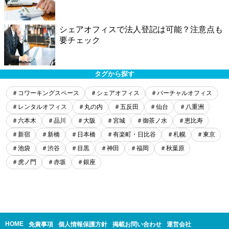
シェアオフィスで法人登記は可能？注意点も
要チェック
タグから探す
＃コワーキングスペース
＃シェアオフィス
＃バーチャルオフィス
＃レンタルオフィス
＃丸の内
＃五反田
＃仙台
＃八重洲
＃六本木
＃品川
＃大阪
＃宮城
＃御茶ノ水
＃恵比寿
＃新宿
＃新橋
＃日本橋
＃有楽町・日比谷
＃札幌
＃東京
＃池袋
＃渋谷
＃目黒
＃神田
＃福岡
＃秋葉原
＃虎ノ門
＃赤坂
＃銀座
HOME
免責事項
個人情報保護方針
掲載お問い合わせ
運営会社