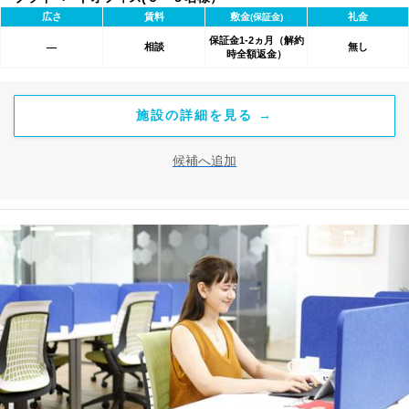
広さ
賃料
敷金
礼金
(保証金)
保証金1-2ヵ月（解約
相談
無し
―
時全額返金）
施設の詳細を見る →
候補へ追加