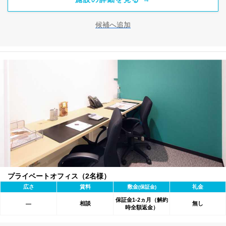
候補へ追加
プライベートオフィス（2名様）
広さ
賃料
敷金
礼金
(保証金)
保証金1-2ヵ月（解約
相談
無し
―
時全額返金）