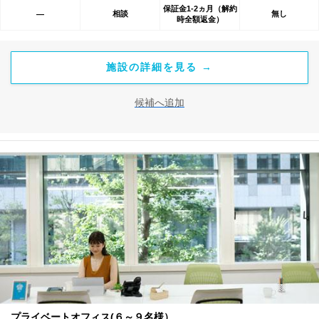
保証金1-2ヵ月（解約
相談
無し
―
時全額返金）
施設の詳細を見る →
候補へ追加
プライベートオフィス(６～９名様）