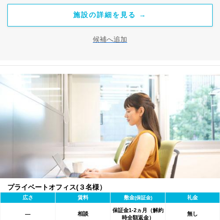
施設の詳細を見る →
候補へ追加
プライベートオフィス(３名様）
広さ
賃料
敷金
礼金
(保証金)
保証金1-2ヵ月（解約
相談
無し
―
時全額返金）