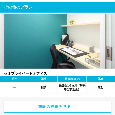
その他のプラン
セミプライベートオフィス
広さ
賃料
敷金
礼金
(保証金)
保証金1-2ヵ月（解約
相談
無し
―
時全額返金）
施設の詳細を見る →