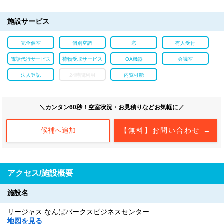
―
施設サービス
完全個室
個別空調
窓
有人受付
電話代行サービス
荷物受取サービス
OA機器
会議室
法人登記
24時間利用
内覧可能
＼カンタン60秒！空室状況・お見積りなどお気軽に／
候補へ追加
【無料】お問い合わせ →
アクセス/施設概要
施設名
リージャス なんばパークスビジネスセンター
地図を見る