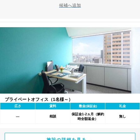
候補へ追加
プライベートオフィス（1名様～）
広さ
賃料
敷金
礼金
(保証金)
保証金1-2ヵ月（解約
相談
無し
―
時全額返金）
施設の詳細を見る →