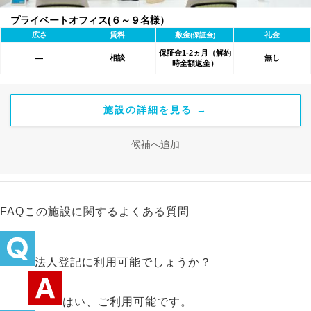
プライベートオフィス(６～９名様）
広さ
賃料
敷金
礼金
(保証金)
保証金1-2ヵ月（解約
相談
無し
―
時全額返金）
施設の詳細を見る →
候補へ追加
FAQ
この施設に関するよくある質問
法人登記に利用可能でしょうか？
はい、ご利用可能です。