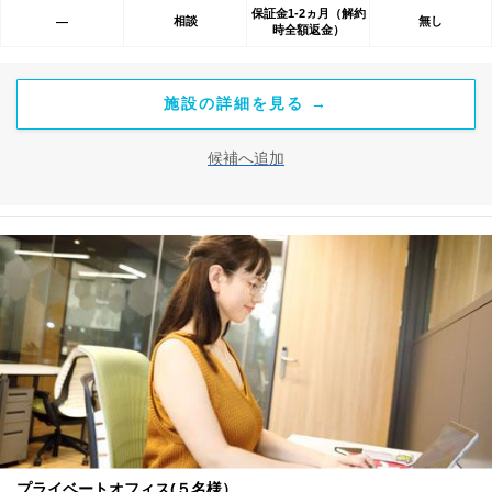
保証金1-2ヵ月（解約
相談
無し
―
時全額返金）
施設の詳細を見る →
候補へ追加
プライベートオフィス(５名様）