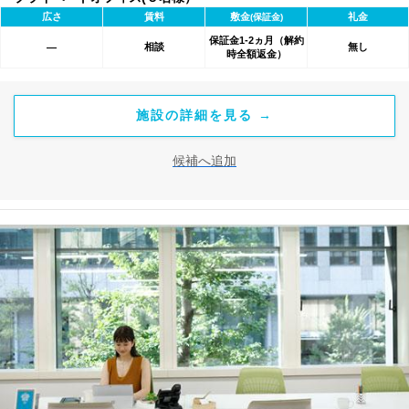
広さ
賃料
敷金
礼金
(保証金)
保証金1-2ヵ月（解約
相談
無し
―
時全額返金）
施設の詳細を見る →
候補へ追加