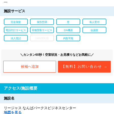
―
施設サービス
完全個室
個別空調
窓
有人受付
電話代行サービス
荷物受取サービス
OA機器
会議室
法人登記
24時間利用
内覧可能
＼カンタン60秒！空室状況・お見積りなどお気軽に／
候補へ追加
【無料】お問い合わせ →
アクセス/施設概要
施設名
リージャス なんばパークスビジネスセンター
地図を見る