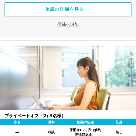
施設の詳細を見る →
候補へ追加
プライベートオフィス(３名様）
広さ
賃料
敷金
礼金
(保証金)
保証金1-2ヵ月（解約
相談
無し
―
時全額返金）