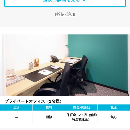
候補へ追加
プライベートオフィス（2名様）
広さ
賃料
敷金
礼金
(保証金)
保証金1-2ヵ月（解約
相談
無し
―
時全額返金）