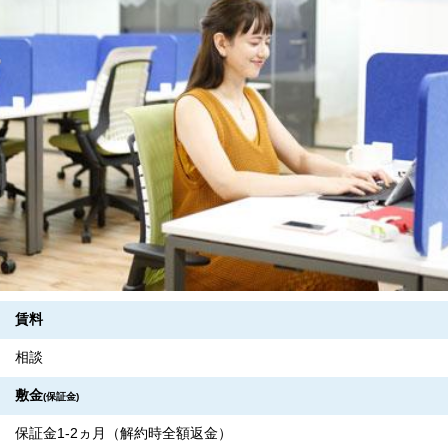
賃料
相談
敷金
(保証金)
保証金1-2ヵ月（解約時全額返金）