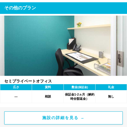
その他のプラン
セミプライベートオフィス
広さ
賃料
敷金
礼金
(保証金)
保証金1-2ヵ月（解約
相談
無し
―
時全額返金）
施設の詳細を見る →