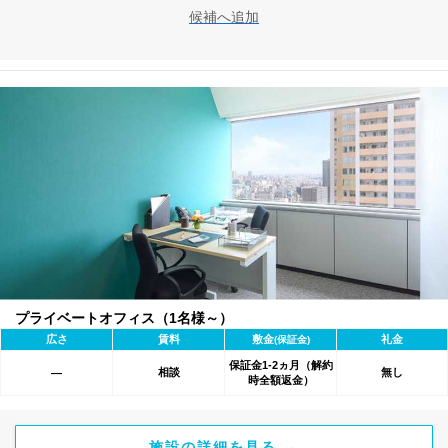
候補へ追加
プライベートオフィス（1名様～）
広さ
賃料
敷金
礼金
(保証金)
保証金1-2ヵ月（解約
相談
無し
―
時全額返金）
施設の詳細を見る →