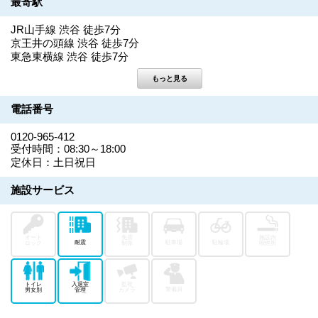
最寄駅
JR山手線 渋谷 徒歩7分
京王井の頭線 渋谷 徒歩7分
東急東横線 渋谷 徒歩7分
電話番号
0120-965-412
受付時間：08:30～18:00
定休日：土日祝日
施設サービス
オート
免震
施設内
耐震
駐車場
駐輪場
ロック
制振
喫煙所
トイレ
入退室
監視
警備員
男女別
管理
カメラ