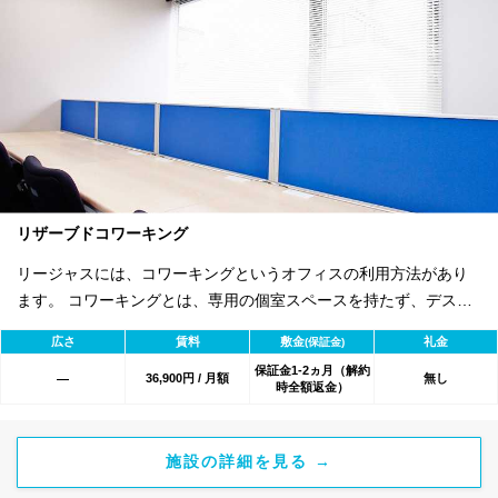
リザーブドコワーキング
リージャスには、コワーキングというオフィスの利用方法があり
ます。 コワーキングとは、専用の個室スペースを持たず、デスク
単位でご契約いただく共有型でオープンなオフィススペースで
広さ
賃料
敷金
礼金
(保証金)
す。 毎日の通常利用のほか、12ヶ月、5日間/月、10日間/月と4つ
保証金1-2ヵ月（解約
の契約プランをご用意しています。
36,900円 / 月額
無し
―
時全額返金）
施設の詳細を見る →