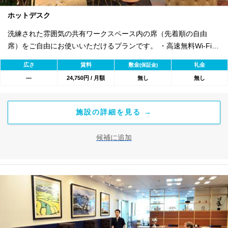
ホットデスク
洗練された雰囲気の共有ワークスペース内の席（先着順の自由
席）をご自由にお使いいただけるプランです。 ・高速無料Wi-Fi
・フリードリンク（コーヒー、紅茶、フルーツウォーター） ・プ
広さ
賃料
敷金
礼金
(保証金)
リンタ、コピー機、スキャナをすべてのデスクから利用可 ・オプ
―
24,750円 / 月額
無し
無し
ションサービス:貸し住所オプション、電話秘書代行オプション
施設の詳細を見る →
候補に追加