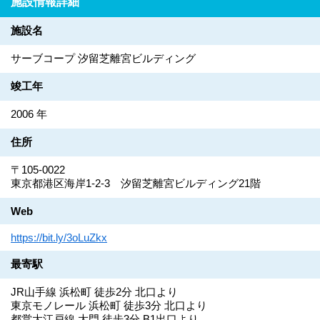
施設情報詳細
施設名
サーブコープ 汐留芝離宮ビルディング
竣工年
2006 年
住所
〒105-0022
東京都港区海岸1-2-3 汐留芝離宮ビルディング21階
Web
https://bit.ly/3oLuZkx
最寄駅
JR山手線 浜松町 徒歩2分 北口より
東京モノレール 浜松町 徒歩3分 北口より
都営大江戸線 大門 徒歩3分 B1出口より