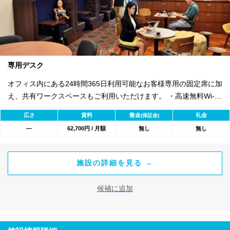
専用デスク
オフィス内にある24時間365日利用可能なお客様専用の固定席に加
え、共有ワークスペースもご利用いただけます。 ・高速無料Wi-Fi
・フリードリンク（コーヒー、紅茶、フルーツウォーター） ・ロ
広さ
賃料
敷金
礼金
(保証金)
ック可能なキャビネット無料 ・プリンタ、コピー機、スキャナを
―
62,700円 / 月額
無し
無し
すべてのデスクから利用可 ・オプションサービス:貸し住所オプシ
ョン、電話秘書代行オプション
施設の詳細を見る →
候補に追加