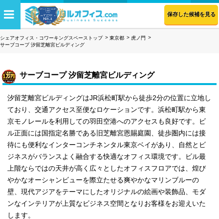
保存した候補を見る
シェアオフィス・コワーキングスペーストップ
東京都
虎ノ門
サーブコープ 汐留芝離宮ビルディング
サーブコープ 汐留芝離宮ビルディング
汐留芝離宮ビルディングはJR浜松町駅から徒歩2分の位置に立地し
ており、交通アクセス至便なロケーションです。浜松町駅から東
京モノレールを利用しての羽田空港へのアクセスも良好です。ビ
ル正面には国指定名勝である旧芝離宮恩賜庭園、徒歩圏内には接
待にも便利なインターコンチネンタル東京ベイがあり、自然とビ
ジネスがバランスよく融合する快適なオフィス環境です。ビル最
上階ならではの天井が高く広々としたオフィスフロアでは、煌び
やかなオーシャンビューを際立たせる爽やかなマリンブルーの
壁、現代アジアをテーマにしたオリジナルの絵画や装飾品、モダ
ンなインテリアが上質なビジネス空間となりお客様をお迎えいた
します。