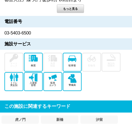
電話番号
03-5403-6500
施設サービス
オート
免震
施設内
耐震
駐車場
駐輪場
ロック
制振
喫煙所
トイレ
入退室
監視
警備員
男女別
管理
カメラ
この施設に関連するキーワード
虎ノ門
新橋
汐留